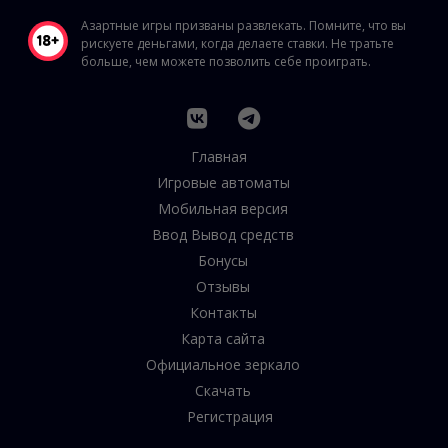
Азартные игры призваны развлекать. Помните, что вы
рискуете деньгами, когда делаете ставки. Не тратьте
больше, чем можете позволить себе проиграть.
Главная
Игровые автоматы
Мобильная версия
Ввод Вывод средств
Бонусы
Отзывы
Контакты
Карта сайта
Официальное зеркало
Скачать
Регистрация