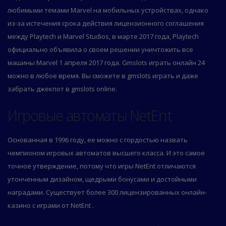
любимыми темами Marvel на мобильных устройствах, однако
из-за истечения срока действия лицензионного соглашения
между Playtech и Marvel Studios, в марте 2017 года, Playtech
официально объявила о своем решении уничтожить все
машины Marvel 1 апреля 2017 года. Gmslots играть онлайн 24
можно в любое время. Вы сможете в gmslots играть и даже
забрать джекпот в gmslots online.
Игровые автоматы NetEnt
Основанная в 1996 году, ее можно с гордостью назвать
чемпионом игровых автоматов высшего класса. И это самое
точное утверждение, потому что игры NetEnt отличаются
утонченным дизайном, щедрыми бонусами и достойными
наградами. Существует более 300 лицензированных онлайн-
казино с играми от NetEnt .