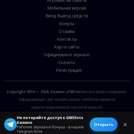
Игровые автоматы
Мобильная версия
Ввод Вывод средств
Бонусы
Отзывы
Контакты
Карта сайта
Официальное зеркало
Скачать
Регистрация
Copyright 2010 — 2026, Казино «ГМСлотс»
все права защищены.
Официальный сайт онлайн казино «GMSlots» является
зарегистрированной торговой маркой.
Не потеряйте доступ к GMSlots
Казино
✕
© 2026 All rights reserved.
Открыть
Рабочие зеркала и бонусы - в нашем
Telegram-боте