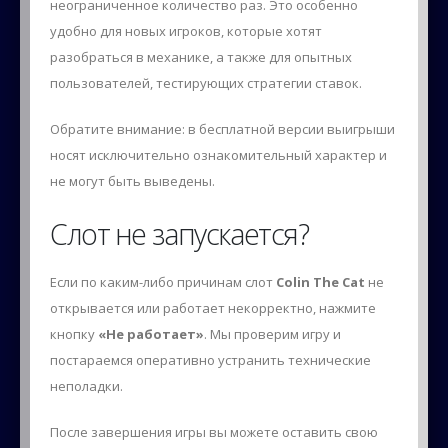
неограниченное количество раз. Это особенно
удобно для новых игроков, которые хотят
разобраться в механике, а также для опытных
пользователей, тестирующих стратегии ставок.
Обратите внимание: в бесплатной версии выигрыши
носят исключительно ознакомительный характер и
не могут быть выведены.
Слот не запускается?
Если по каким-либо причинам слот
Colin The Cat
не
открывается или работает некорректно, нажмите
кнопку
«Не работает»
. Мы проверим игру и
постараемся оперативно устранить технические
неполадки.
После завершения игры вы можете оставить свою