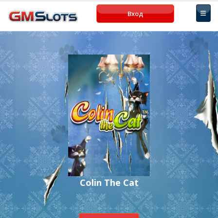
Вход
Colin The Cat