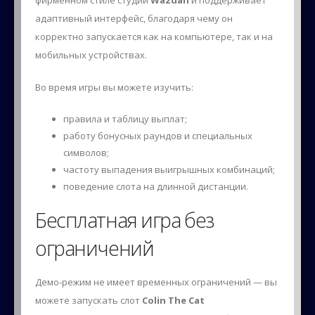
фирменном стиле студии
Wazdan
и поддерживает
адаптивный интерфейс, благодаря чему он
корректно запускается как на компьютере, так и на
мобильных устройствах.
Во время игры вы можете изучить:
правила и таблицу выплат;
работу бонусных раундов и специальных
символов;
частоту выпадения выигрышных комбинаций;
поведение слота на длинной дистанции.
Бесплатная игра без
ограничений
Демо-режим не имеет временных ограничений — вы
можете запускать слот
Colin The Cat