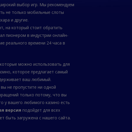
широкий выбор игр. Мы рекомендуем
сть не только мобильные слоты
кара и другие.
т, на который стоит обратить
ал пионером в индустрии онлайн-
е реального времени 24 часа в
 которые можно использовать для
азино, которое предлагает самый
ддерживает ваш любимый.
 вы не пропустите ни одной
вращений только потому, что вы
то у вашего любимого казино есть
ая версия
подойдет для всех
ет быть загружена с нашего сайта.