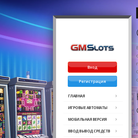
Вход
Регистрация
ГЛАВНАЯ
ИГРОВЫЕ АВТОМАТЫ
МОБИЛЬНАЯ ВЕРСИЯ
ВВОД ВЫВОД СРЕДСТВ