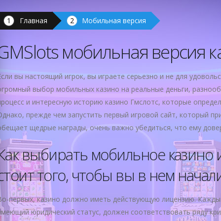
Главная
Мобильная версия
GMSlots мобильная версия к
Если вы настоящий игрок, вы играете серьезно и не для удоволь
огромный выбор мобильных казино на реальные деньги, разнооб
процесс и интересную историю казино Гмслотс, которые определ
Однако, прежде чем запустить первый игровой сайт, который п
обещает щедрые награды, очень важно убедиться, что ему дове
Как выбирать мобильное казино 
стоит того, чтобы вы в нем начал
Во-первых, казино должно иметь действующую лицензию. Каждый
имеющий юридический статус, должен соответствовать ряду кри