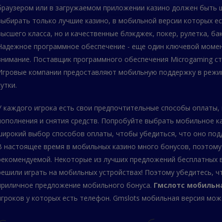
браузером или в загружаемом приложении казино должен быть 
выбирать только лучшие казино, в мобильной версии которых е
высшего класса, но и качественные блэкджек, покер, рулетка, бак
Надежное программное обеспечение - еще один ключевой момен
внимание. Поставщик программного обеспечения Microgaming ст
Игровые компании предоставляют мобильную поддержку в режим
сутки.
У каждого игрока есть свои предпочтительные способы оплаты,
пополнения и снятия средств. Попробуйте выбрать мобильное к
широкий выбор способов оплаты, чтобы убедиться, что оно по
В настоящее время в мобильных казино много бонусов, поэтому
рекомендуемой. Некоторые из лучших предложений бесплатных 
решили играть на мобильных устройствах! Поэтому убедитесь, ч
приличное предложение мобильного бонуса.
Гмслотс мобильн
игроков у которых есть телефон. Gmslots мобильная версия мож