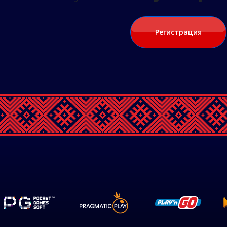
Регистрация