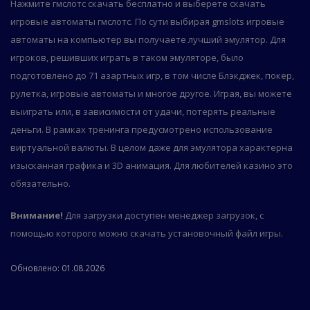
Нажмите гмслотс скачать бесплатно и выберете скачать
игровые автоматы гмслотс. По сути выбирая gmslots игровые
автоматы на компьютер вы получаете лучший эмулятор. Для
игроков, решивших играть в таком эмуляторе, было
подготовлено до 71 азартных игр, в том числе Блэкджек, покер,
рулетка, игровые автоматы и многое другое. Играя, вы можете
выиграть или, в зависимости от удачи, потерять реальные
деньги. В рамках тренинга предусмотрено использование
виртуальной валюты. В целом даже для эмулятора характерна
изысканная графика и 3D анимация. Для любителей казино это
обязательно.
Внимание!
Для загрузки доступен менеджер загрузок, с
помощью которого можно скачать установочный файл игры.
Обновлено:
01.08.2026