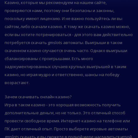
Казино, которые мы рекомендуем на нашем сайте,
проверяются нами, поэтому они безопасны и законны,
поскольку имеют лицензию. И не важно пользуйтесь ли вы
сайтом, либо скачали казино. К тому же скачать казино можно,
если вы хотите потренироваться - для этого вам действительно
потребуется скачать gmslots автоматы. Выигрыши в таком
скаченном казино случаются очень часто. Однако выигрыши
сбалансированы с проигрышами. Есть много
задокументированных случаев крупных выигрышей в таким
казино, но играя мудро и ответственно, шансы на победу
возрастают.
Зачем скачивать онлайн казино?
Игра в таком казино - это хорошая возможность получить
дополнительные деньги, но не только. Это отличный способ
провести свободное время. Интернет-казино на телефоне или
ПК дает отличный опыт. Просто выберете игровые автоматы
gmslots скачать и вы сможете в полной мере насладиться игрой.