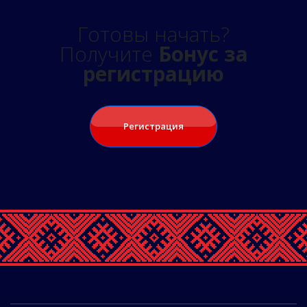
Готовы начать?
Получите
Бонус за
регистрацию
Регистрация