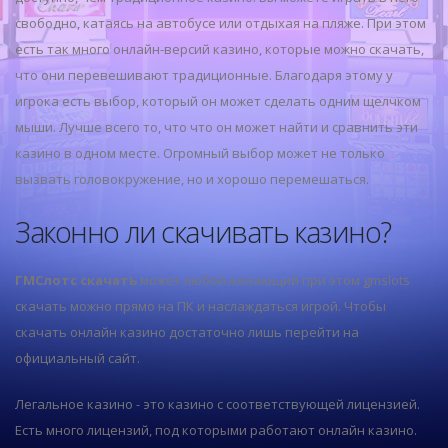
свободно, катаясь на автобусе или отдыхая на пляже. При этом
есть так много онлайн-версий казино, которые можно скачать,
что они перевешивают традиционные. Благодаря этому у
игрока есть выбор, который он может сделать одним щелчком
мыши. Лучше всего то, что что он может найти и сравнить эти
казино в одном месте. Огромный выбор может не только
вызвать головокружение, но и хорошо перемешаться.
Законно ли скачивать казино?
ГМСлотс скачать
может любой желающий при этом gmslots
скачать можно прямо на ПК и наслаждаться игрой. Чтобы
скачать онлайн казино достаточно лишь перейти на
официальный сайт.
Легальное казино - это казино с соответствующей лицензией.
Есть много лицензий, под которыми работают онлайн казино.