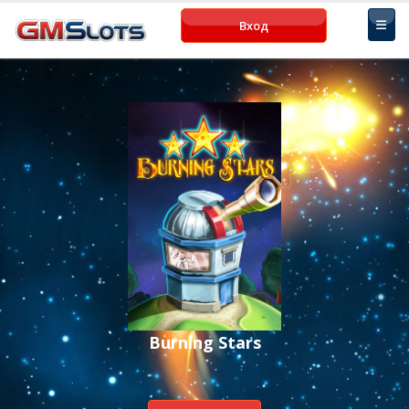
Вход
Burning Stars