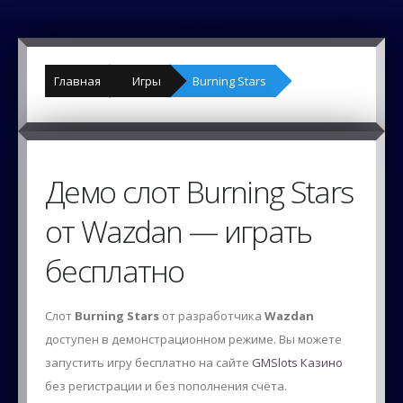
Главная
Игры
Burning Stars
Демо слот Burning Stars
от Wazdan — играть
бесплатно
Слот
Burning Stars
от разработчика
Wazdan
доступен в демонстрационном режиме. Вы можете
запустить игру бесплатно на сайте
GMSlots Казино
без регистрации и без пополнения счёта.