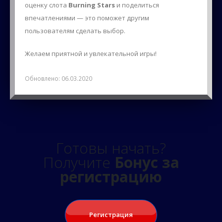
оценку слота
Burning Stars
и поделиться
впечатлениями — это поможет другим
пользователям сделать выбор.
Желаем приятной и увлекательной игры!
Обновлено:
06.03.2020
Готовы начать?
Получите
Бонус за
регистрацию
Регистрация