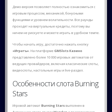
Демо-версия позволяет полностью ознакомиться с
игровым процессом, механикой, бонусными
функциями и уровнем волатильности. Все раунды
проходят на виртуальные кредиты, поэтому вы
ничем не рискуете и можете играть в удобном темпе.
Чтобы начать игру, достаточно нажать кнопку
«Играть»
. На платформе
GMSlots Казино
представлено более 10 000 игровых автоматов от
ведущих провайдеров, включая классические слоты,
видеослоты, настольные игры и live-раздел.
Особенности слота Burning
Stars
Игровой автомат
Burning Stars
выполнен в