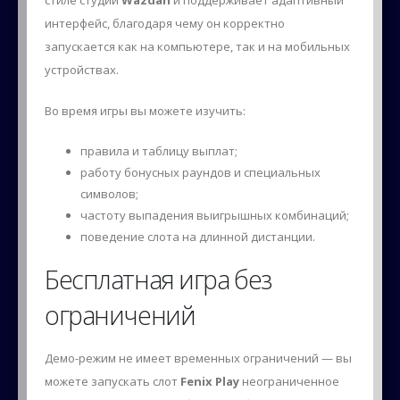
стиле студии
Wazdan
и поддерживает адаптивный
интерфейс, благодаря чему он корректно
запускается как на компьютере, так и на мобильных
устройствах.
Во время игры вы можете изучить:
правила и таблицу выплат;
работу бонусных раундов и специальных
символов;
частоту выпадения выигрышных комбинаций;
поведение слота на длинной дистанции.
Бесплатная игра без
ограничений
Демо-режим не имеет временных ограничений — вы
можете запускать слот
Fenix Play
неограниченное