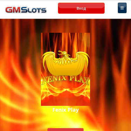
Вход
Fenix Play