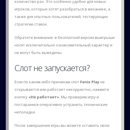
количество раз. Это особенно удобно для новых
игроков, которые хотят разобраться в механике, а
также для опытных пользователей, тестирующих
стратегии ставок.
Обратите внимание: в бесплатной версии выигрыши
носят исключительно ознакомительный характер и
не могут быть выведены.
Слот не запускается?
Если по каким-либо причинам слот
Fenix Play
не
открывается или работает некорректно, нажмите
кнопку
«Не работает»
. Мы проверим игру и
постараемся оперативно устранить технические
неполадки.
После завершения игры вы можете оставить свою