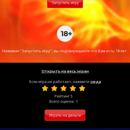
Запустить игру
Нажимая "Запустить игру", вы подтверждаете что Вам есть 18 лет.
Открыть на весь экран
Если игра не работает, нажмите
сюда
Рейтинг
5
Всего оценок:
1
Играть на деньги