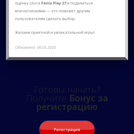
оценку слота
Fenix Play 27
и поделиться
впечатлениями — это поможет другим
пользователям сделать выбор.
Желаем приятной и увлекательной игры!
Обновлено:
06.03.2020
Готовы начать?
Получите
Бонус за
регистрацию
Регистрация