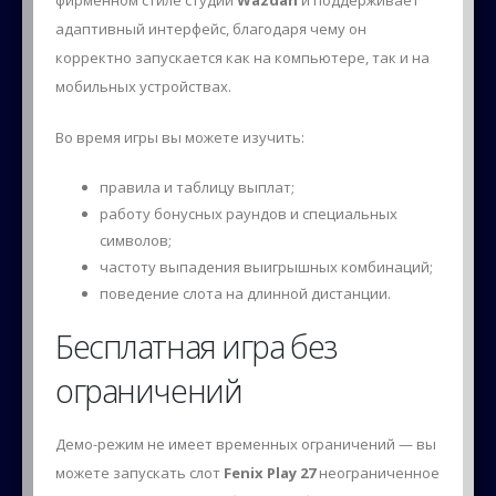
фирменном стиле студии
Wazdan
и поддерживает
адаптивный интерфейс, благодаря чему он
корректно запускается как на компьютере, так и на
мобильных устройствах.
Во время игры вы можете изучить:
правила и таблицу выплат;
работу бонусных раундов и специальных
символов;
частоту выпадения выигрышных комбинаций;
поведение слота на длинной дистанции.
Бесплатная игра без
ограничений
Демо-режим не имеет временных ограничений — вы
можете запускать слот
Fenix Play 27
неограниченное