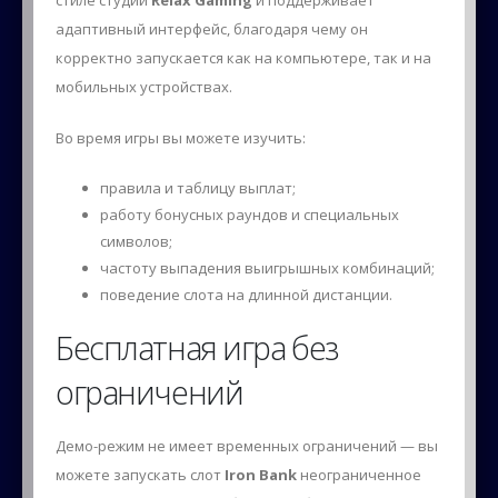
стиле студии
Relax Gaming
и поддерживает
адаптивный интерфейс, благодаря чему он
корректно запускается как на компьютере, так и на
мобильных устройствах.
Во время игры вы можете изучить:
правила и таблицу выплат;
работу бонусных раундов и специальных
символов;
частоту выпадения выигрышных комбинаций;
поведение слота на длинной дистанции.
Бесплатная игра без
ограничений
Демо-режим не имеет временных ограничений — вы
можете запускать слот
Iron Bank
неограниченное