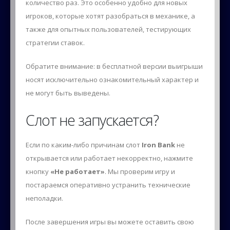
количество раз. Это особенно удобно для новых
игроков, которые хотят разобраться в механике, а
также для опытных пользователей, тестирующих
стратегии ставок.
Обратите внимание: в бесплатной версии выигрыши
носят исключительно ознакомительный характер и
не могут быть выведены.
Слот не запускается?
Если по каким-либо причинам слот
Iron Bank
не
открывается или работает некорректно, нажмите
кнопку
«Не работает»
. Мы проверим игру и
постараемся оперативно устранить технические
неполадки.
После завершения игры вы можете оставить свою