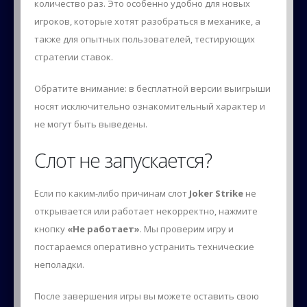
количество раз. Это особенно удобно для новых
игроков, которые хотят разобраться в механике, а
также для опытных пользователей, тестирующих
стратегии ставок.
Обратите внимание: в бесплатной версии выигрыши
носят исключительно ознакомительный характер и
не могут быть выведены.
Слот не запускается?
Если по каким-либо причинам слот
Joker Strike
не
открывается или работает некорректно, нажмите
кнопку
«Не работает»
. Мы проверим игру и
постараемся оперативно устранить технические
неполадки.
После завершения игры вы можете оставить свою