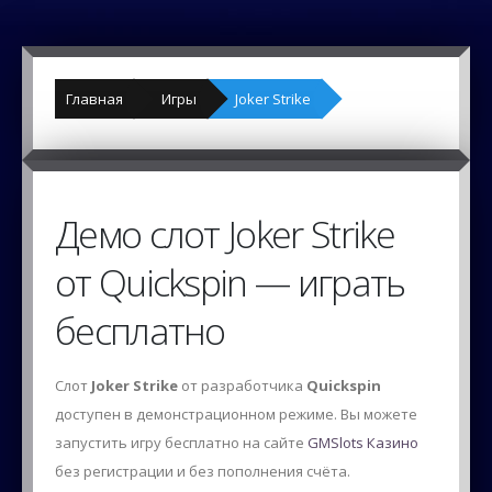
Главная
Игры
Joker Strike
Демо слот Joker Strike
от Quickspin — играть
бесплатно
Слот
Joker Strike
от разработчика
Quickspin
доступен в демонстрационном режиме. Вы можете
запустить игру бесплатно на сайте
GMSlots Казино
без регистрации и без пополнения счёта.