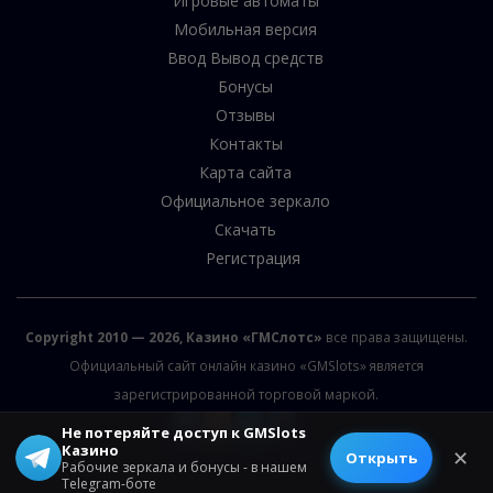
Игровые автоматы
Мобильная версия
Ввод Вывод средств
Бонусы
Отзывы
Контакты
Карта сайта
Официальное зеркало
Скачать
Регистрация
Copyright 2010 — 2026, Казино «ГМСлотс»
все права защищены.
Официальный сайт онлайн казино «GMSlots» является
зарегистрированной торговой маркой.
Не потеряйте доступ к GMSlots
Казино
✕
© 2026 All rights reserved.
Открыть
Рабочие зеркала и бонусы - в нашем
Telegram-боте