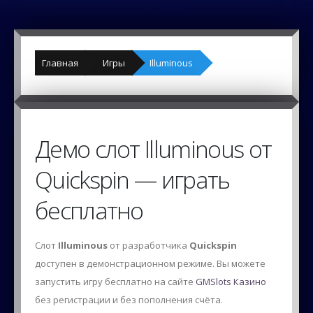
Главная
Игры
Illuminous
Демо слот Illuminous от
Quickspin — играть
бесплатно
Слот
Illuminous
от разработчика
Quickspin
доступен в демонстрационном режиме. Вы можете
запустить игру бесплатно на сайте
GMSlots Казино
без регистрации и без пополнения счёта.