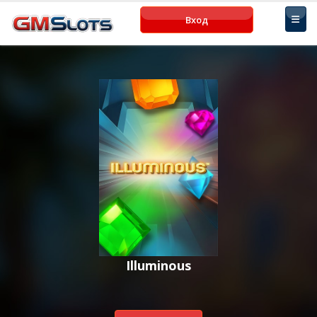
Вход
Illuminous