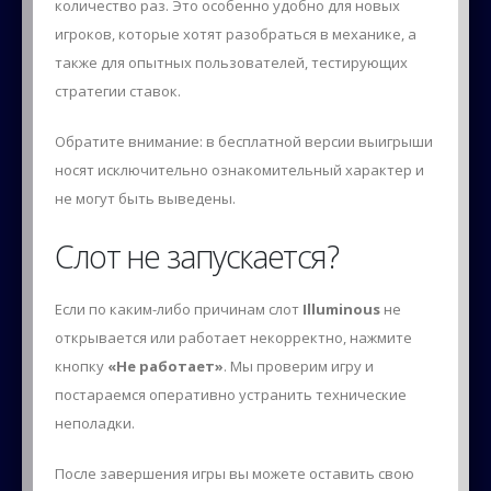
количество раз. Это особенно удобно для новых
игроков, которые хотят разобраться в механике, а
также для опытных пользователей, тестирующих
стратегии ставок.
Обратите внимание: в бесплатной версии выигрыши
носят исключительно ознакомительный характер и
не могут быть выведены.
Слот не запускается?
Если по каким-либо причинам слот
Illuminous
не
открывается или работает некорректно, нажмите
кнопку
«Не работает»
. Мы проверим игру и
постараемся оперативно устранить технические
неполадки.
После завершения игры вы можете оставить свою