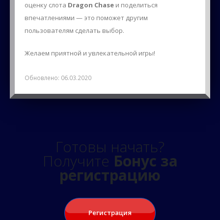
оценку слота
Dragon Chase
и поделиться
впечатлениями — это поможет другим
пользователям сделать выбор.
Желаем приятной и увлекательной игры!
Обновлено:
06.03.2020
Готовы начать?
Получите
Бонус за
регистрацию
Регистрация