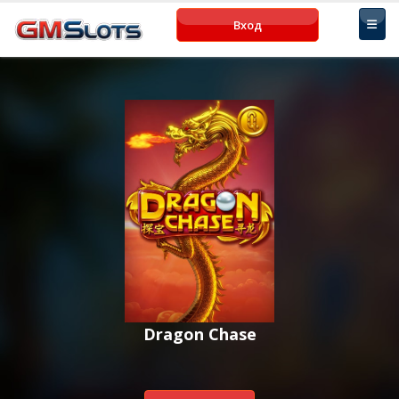
Вход
Dragon Chase