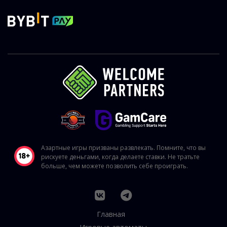
Азартные игры призваны развлекать. Помните, что вы
рискуете деньгами, когда делаете ставки. Не тратьте
больше, чем можете позволить себе проиграть.
Главная