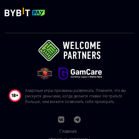
Азартные игры призваны развлекать. Помните, что вы
рискуете деньгами, когда делаете ставки. Не тратьте
больше, чем можете позволить себе проиграть.
Главная