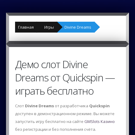
Главная
Игры
Divine Dreams
Демо слот Divine
Dreams от Quickspin —
играть бесплатно
Слот
Divine Dreams
от разработчика
Quickspin
доступен в демонстрационном режиме. Вы можете
запустить игру бесплатно на сайте
GMSlots Казино
без регистрации и без пополнения счёта.