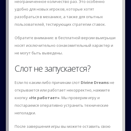
неограниченное количество раз. Это особенно
удобно для новых игроков, которые хотят
разобраться в механике, а также для опытных
пользователей, тестирующих стратегии ставок.
Обратите внимание: в бесплатной версии выигрыши
носят исключительно ознакомительный характер и
не могут быть выведены.
Слот не запускается?
Если по каким-либо причинам слот
Divine Dreams
не
открывается или работает некорректно, нажмите
кнопку
«Не работает»
. Мы проверим игру и
постараемся оперативно устранить технические
неполадки.
После завершения игры вы можете оставить свою