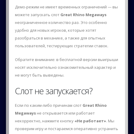
Демо-режим не имеет временных ограничений — вы
можете запускать слот
Great Rhino Megaways
неограниченное количество раз. Это особенно
удобно для новых игроков, которые хотят
разобраться в механике, а также для опытных
пользователей, тестирующих стратегии ставок.
Обратите внимание: в бесплатной версии выигрыши
носят исключительно ознакомительный характер и
не могут быть выведены.
Слот не запускается?
Если по каким-либо причинам слот
Great Rhino
Megaways
не открывается или работает
некорректно, нажмите кнопку
«Не работает»
. Мы
проверим игру и постараемся оперативно устранить