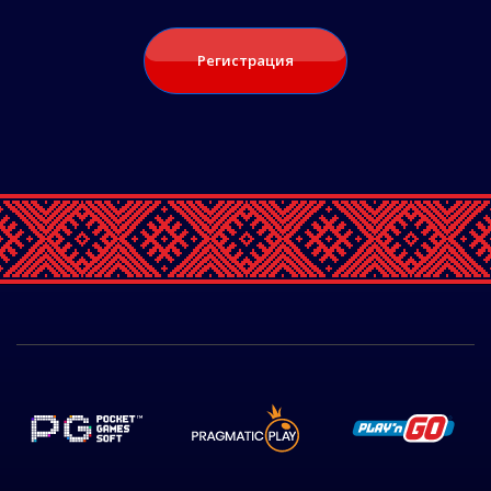
Регистрация