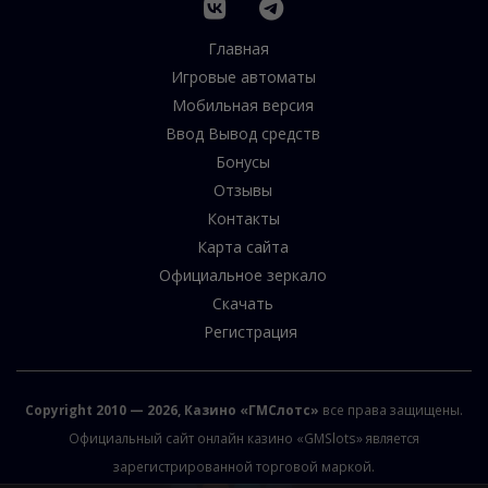
Главная
Игровые автоматы
Мобильная версия
Ввод Вывод средств
Бонусы
Отзывы
Контакты
Карта сайта
Официальное зеркало
Скачать
Регистрация
Copyright 2010 — 2026, Казино «ГМСлотс»
все права защищены.
Официальный сайт онлайн казино «GMSlots» является
зарегистрированной торговой маркой.