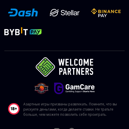
Азартные игры призваны развлекать. Помните, что вы
рискуете деньгами, когда делаете ставки. Не тратьте
больше, чем можете позволить себе проиграть.