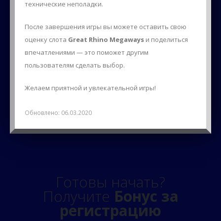
технические неполадки.
После завершения игры вы можете оставить свою
оценку слота
Great Rhino Megaways
и поделиться
впечатлениями — это поможет другим
пользователям сделать выбор.
Желаем приятной и увлекательной игры!
Обновлено:
06.03.2020
Готовы начать?
Получите
Бонус за
регистрацию