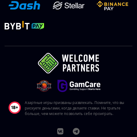
Азартные игры призваны развлекать. Помните, что вы
рискуете деньгами, когда делаете ставки. Не тратьте
больше, чем можете позволить себе проиграть.