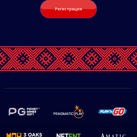
Регистрация