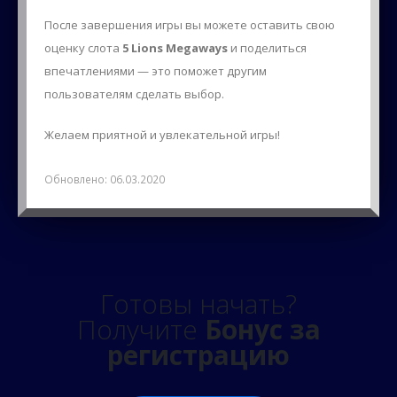
После завершения игры вы можете оставить свою
оценку слота
5 Lions Megaways
и поделиться
впечатлениями — это поможет другим
пользователям сделать выбор.
Желаем приятной и увлекательной игры!
Обновлено:
06.03.2020
Готовы начать?
Получите
Бонус за
регистрацию