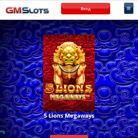
Вход
5 Lions Megaways