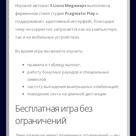
Игровой автомат
5 Lions Megaways
выполнен в
фирменном стиле студии
Pragmatic Play
и
поддерживает адаптивный интерфейс, благодаря
чему он корректно запускается как на компьютере,
так и на мобильных устройствах.
Во время игры вы можете изучить:
правила и таблицу выплат;
работу бонусных раундов и специальных
символов;
частоту выпадения выигрышных комбинаций;
поведение слота на длинной дистанции.
Бесплатная игра без
ограничений
Демо-режим не имеет временных ограничений — вы