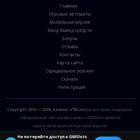
Главная
Игровые автоматы
Мобильная версия
Ввод Вывод средств
Бонусы
Отзывы
Контакты
Карта сайта
Официальное зеркало
Скачать
Регистрация
Copyright 2010 — 2026, Казино «ГМСлотс»
все права защищены.
Официальный сайт онлайн казино «GMSlots» является
зарегистрированной торговой маркой.
Не потеряйте доступ к GMSlots