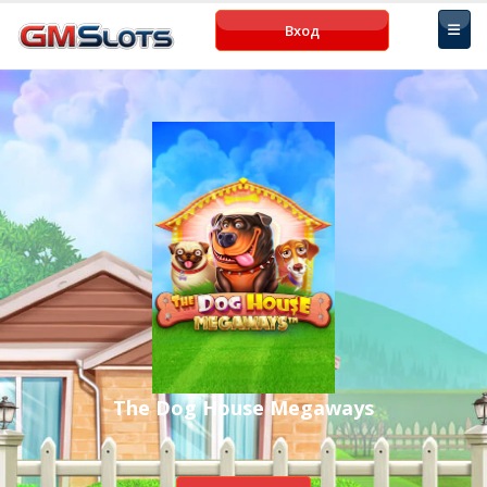
Вход
The Dog House Megaways