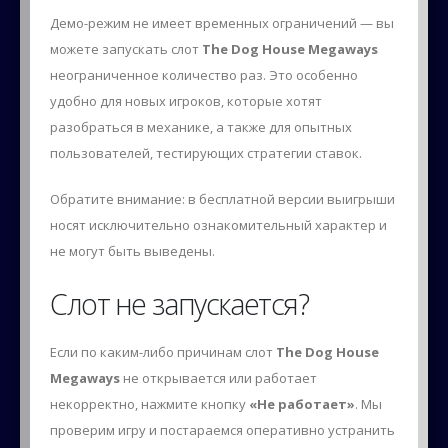
Демо-режим не имеет временных ограничений — вы
можете запускать слот
The Dog House Megaways
неограниченное количество раз. Это особенно
удобно для новых игроков, которые хотят
разобраться в механике, а также для опытных
пользователей, тестирующих стратегии ставок.
Обратите внимание: в бесплатной версии выигрыши
носят исключительно ознакомительный характер и
не могут быть выведены.
Слот не запускается?
Если по каким-либо причинам слот
The Dog House
Megaways
не открывается или работает
некорректно, нажмите кнопку
«Не работает»
. Мы
проверим игру и постараемся оперативно устранить