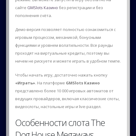
сайте
GMSlots Казино
без регистрации и без
пополнения счёта.
Демо-версия позволяет полностью ознакомиться с
игровым процессом, механикой, бонусными
функциями и уровнем волатильности. Все раунды
проходят на виртуальные кредиты, поэтому вы
ничем не рискуете и можете играть в удобном темпе.
Чтобы начать игру, достаточно нажать кнопку
«Играть»
. На платформе
GMSlots Казино
представлено более 10 000 игровых автоматов от
ведущих провайдеров, включая классические слоты,
видеослоты, настольные игры и live-раздел.
Особенности слота The
Dog House Megaways