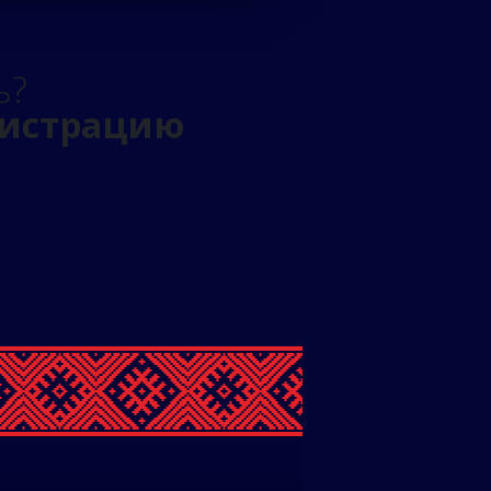
ь?
гистрацию