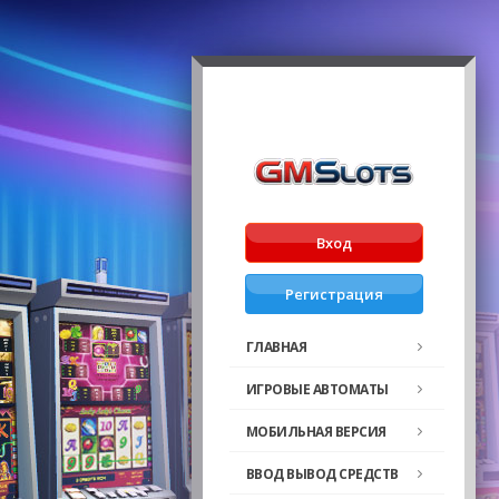
Вход
Регистрация
ГЛАВНАЯ
ИГРОВЫЕ АВТОМАТЫ
МОБИЛЬНАЯ ВЕРСИЯ
ВВОД ВЫВОД СРЕДСТВ