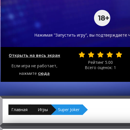
Нажимая "Запустить игру", вы подтверждаете ч
Открыть на весь экран
Рейтинг
5.00
Если игра не работает,
Всего оценок:
1
нажмите
сюда
Главная
Игры
Super Joker