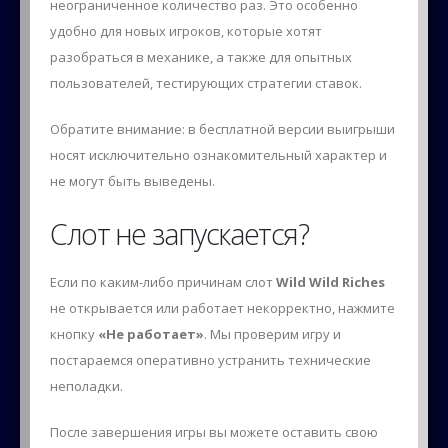
неограниченное количество раз. Это особенно
удобно для новых игроков, которые хотят
разобраться в механике, а также для опытных
пользователей, тестирующих стратегии ставок.
Обратите внимание: в бесплатной версии выигрыши
носят исключительно ознакомительный характер и
не могут быть выведены.
Слот не запускается?
Если по каким-либо причинам слот
Wild Wild Riches
не открывается или работает некорректно, нажмите
кнопку
«Не работает»
. Мы проверим игру и
постараемся оперативно устранить технические
неполадки.
После завершения игры вы можете оставить свою