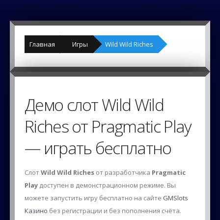
Главная
Игры
Wild Wild Riches
Демо слот Wild Wild
Riches от Pragmatic Play
— играть бесплатно
Слот
Wild Wild Riches
от разработчика
Pragmatic
Play
доступен в демонстрационном режиме. Вы
можете запустить игру бесплатно на сайте
GMSlots
Казино
без регистрации и без пополнения счёта.