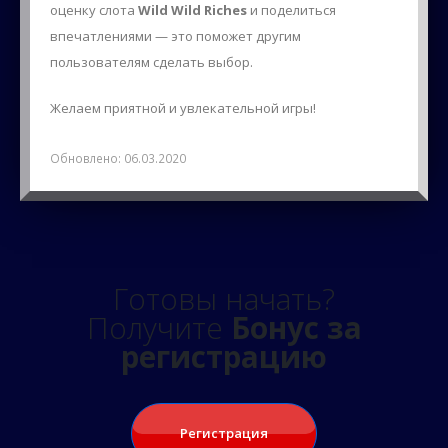
оценку слота
Wild Wild Riches
и поделиться
впечатлениями — это поможет другим
пользователям сделать выбор.
Желаем приятной и увлекательной игры!
Обновлено:
06.03.2020
Готовы начать?
Получите
Бонус за
регистрацию
Регистрация