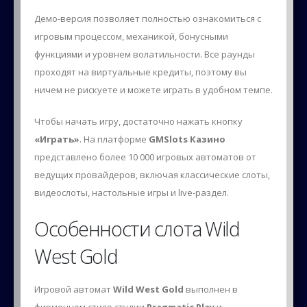
Демо-версия позволяет полностью ознакомиться с
игровым процессом, механикой, бонусными
функциями и уровнем волатильности. Все раунды
проходят на виртуальные кредиты, поэтому вы
ничем не рискуете и можете играть в удобном темпе.
Чтобы начать игру, достаточно нажать кнопку
«Играть»
. На платформе
GMSlots Казино
представлено более 10 000 игровых автоматов от
ведущих провайдеров, включая классические слоты,
видеослоты, настольные игры и live-раздел.
Особенности слота Wild
West Gold
Игровой автомат
Wild West Gold
выполнен в