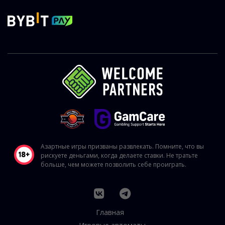
Азартные игры призваны развлекать. Помните, что вы
рискуете деньгами, когда делаете ставки. Не тратьте
больше, чем можете позволить себе проиграть.
Главная