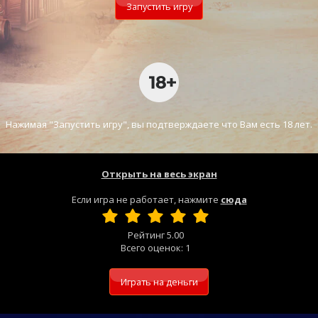
Запустить игру
Нажимая "Запустить игру", вы подтверждаете что Вам есть 18 лет.
Открыть на весь экран
Если игра не работает, нажмите
сюда
Рейтинг
5.00
Всего оценок:
1
Играть на деньги