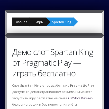
Главная
Игры
Spartan King
Демо слот Spartan King
от Pragmatic Play —
играть бесплатно
Слот
Spartan King
от разработчика
Pragmatic Play
доступен в демонстрационном режиме. Вы можете
запустить игру бесплатно на сайте
GMSlots Казино
без регистрации и без пополнения счёта.