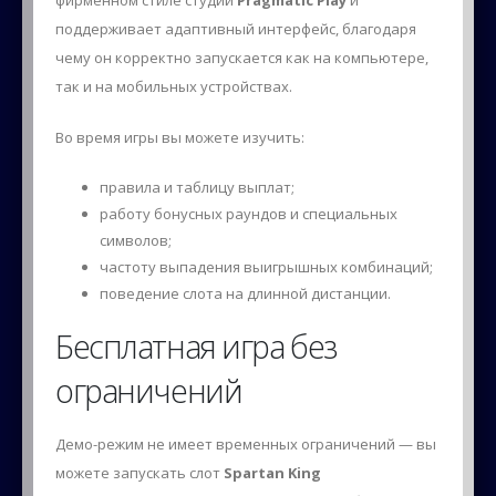
фирменном стиле студии
Pragmatic Play
и
поддерживает адаптивный интерфейс, благодаря
чему он корректно запускается как на компьютере,
так и на мобильных устройствах.
Во время игры вы можете изучить:
правила и таблицу выплат;
работу бонусных раундов и специальных
символов;
частоту выпадения выигрышных комбинаций;
поведение слота на длинной дистанции.
Бесплатная игра без
ограничений
Демо-режим не имеет временных ограничений — вы
можете запускать слот
Spartan King