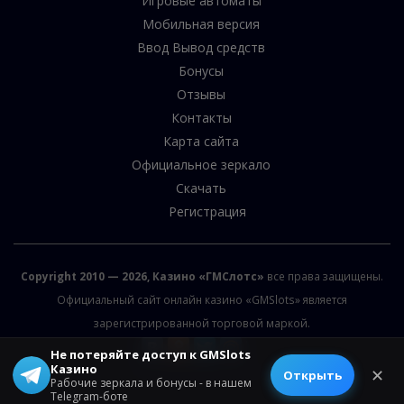
Игровые автоматы
Мобильная версия
Ввод Вывод средств
Бонусы
Отзывы
Контакты
Карта сайта
Официальное зеркало
Скачать
Регистрация
Copyright 2010 — 2026, Казино «ГМСлотс»
все права защищены.
Официальный сайт онлайн казино «GMSlots» является
зарегистрированной торговой маркой.
Не потеряйте доступ к GMSlots
Казино
✕
© 2026 All rights reserved.
Открыть
Рабочие зеркала и бонусы - в нашем
Telegram-боте