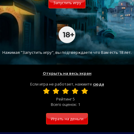
Запустить игру
Нажимая "Запустить игру", вы подтверждаете что Вам есть 18 лет.
Открыть на весь экран
Если игра не работает, нажмите
сюда
Рейтинг
5
Всего оценок:
1
Играть на деньги