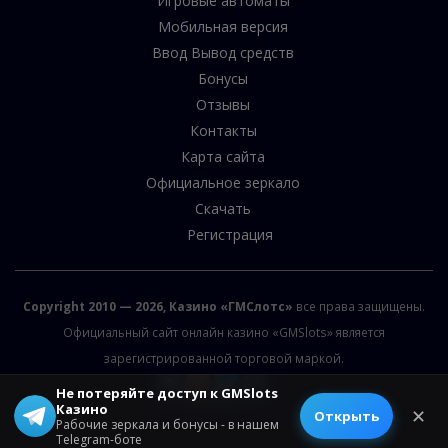
Игровые автоматы
Мобильная версия
Ввод Вывод средств
Бонусы
Отзывы
Контакты
Карта сайта
Официальное зеркало
Скачать
Регистрация
Copyright 2010 — 2026, Казино «ГМСлотс»
все права защищены.
Официальный сайт онлайн казино «GMSlots» является
зарегистрированной торговой маркой.
Не потеряйте доступ к GMSlots
Казино
✕
© 2026 All rights reserved.
Открыть
Рабочие зеркала и бонусы - в нашем
Telegram-боте