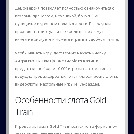
Демо-версия позволяет полностью ознакомиться с
игровым процессом, механикой, бонусными
функциями и уровнем волатильности. Все раунды
проходят на виртуальные кредиты, поэтому вы
ничем не рискуете и можете играть в удобном темпе.
Чтобы начать игру, достаточно нажать кнопку
«Играть»
. На платформе
GMSlots Казино
представлено более 10 000 игровых автоматов от
ведущих провайдеров, включая классические слоты,
видеослоты, настольные игры и live-раздел.
Особенности слота Gold
Train
Игровой автомат
Gold Train
выполнен в фирменном