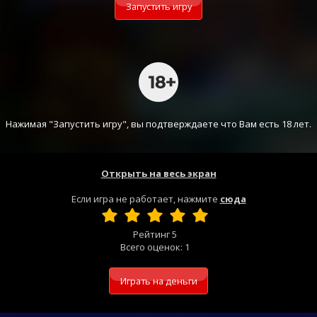
Запустить игру
Нажимая "Запустить игру", вы подтверждаете что Вам есть 18 лет.
Открыть на весь экран
Если игра не работает, нажмите
сюда
Рейтинг
5
Всего оценок:
1
Играть на деньги