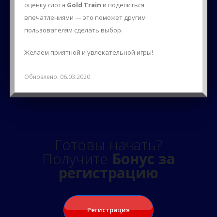
оценку слота
Gold Train
и поделиться
впечатлениями — это поможет другим
пользователям сделать выбор.
Желаем приятной и увлекательной игры!
Обновлено:
06.03.2020
Готовы начать?
Получите
Бонус за
регистрацию
Регистрация