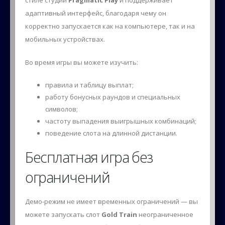
стиле студии
Pragmatic Play
и поддерживает
адаптивный интерфейс, благодаря чему он
корректно запускается как на компьютере, так и на
мобильных устройствах.
Во время игры вы можете изучить:
правила и таблицу выплат;
работу бонусных раундов и специальных
символов;
частоту выпадения выигрышных комбинаций;
поведение слота на длинной дистанции.
Бесплатная игра без
ограничений
Демо-режим не имеет временных ограничений — вы
можете запускать слот
Gold Train
неограниченное