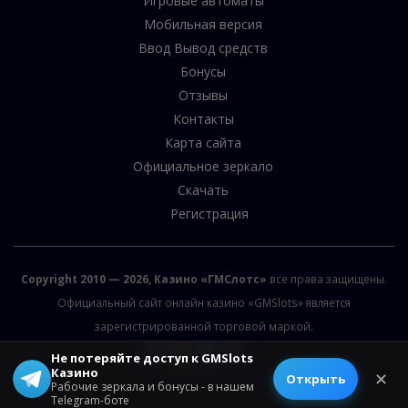
Игровые автоматы
Мобильная версия
Ввод Вывод средств
Бонусы
Отзывы
Контакты
Карта сайта
Официальное зеркало
Скачать
Регистрация
Copyright 2010 — 2026, Казино «ГМСлотс»
все права защищены.
Официальный сайт онлайн казино «GMSlots» является
зарегистрированной торговой маркой.
Не потеряйте доступ к GMSlots
Казино
✕
© 2026 All rights reserved.
Открыть
Рабочие зеркала и бонусы - в нашем
Telegram-боте