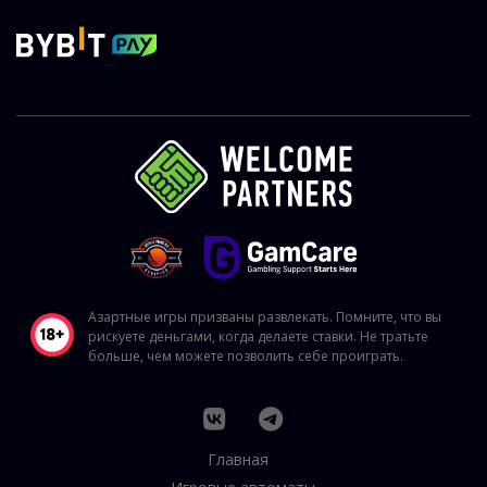
Азартные игры призваны развлекать. Помните, что вы
рискуете деньгами, когда делаете ставки. Не тратьте
больше, чем можете позволить себе проиграть.
Главная