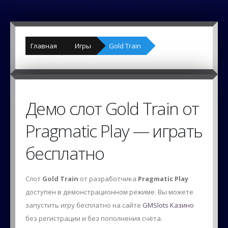
Главная
Игры
Gold Train
Демо слот Gold Train от
Pragmatic Play — играть
бесплатно
Слот
Gold Train
от разработчика
Pragmatic Play
доступен в демонстрационном режиме. Вы можете
запустить игру бесплатно на сайте
GMSlots Казино
без регистрации и без пополнения счёта.