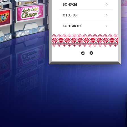
БОНУСЫ
ОТЗЫВЫ
КОНТАКТЫ