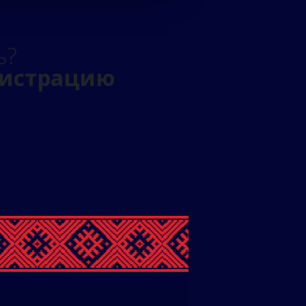
ь?
гистрацию