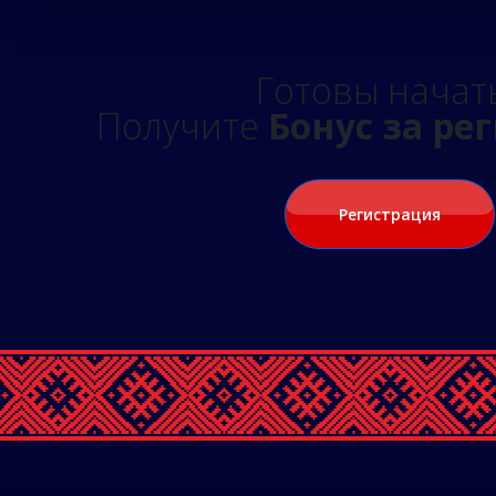
Готовы начат
Получите
Бонус за ре
Регистрация