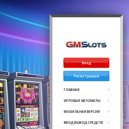
Вход
Регистрация
ГЛАВНАЯ
ИГРОВЫЕ АВТОМАТЫ
МОБИЛЬНАЯ ВЕРСИЯ
ВВОД ВЫВОД СРЕДСТВ