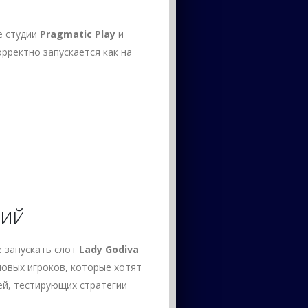
е студии
Pragmatic Play
и
рректно запускается как на
ний
 запускать слот
Lady Godiva
новых игроков, которые хотят
ей, тестирующих стратегии