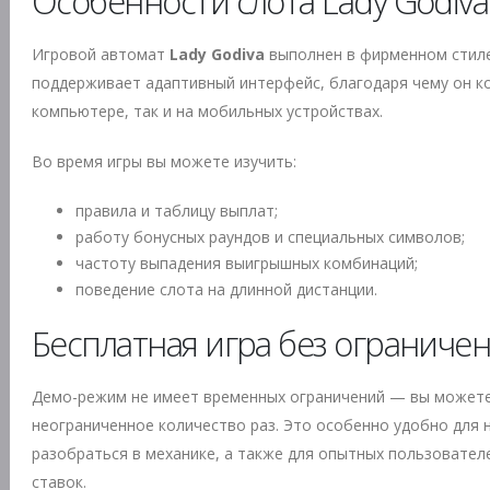
Особенности слота Lady Godiva
Игровой автомат
Lady Godiva
выполнен в фирменном стил
поддерживает адаптивный интерфейс, благодаря чему он ко
компьютере, так и на мобильных устройствах.
Во время игры вы можете изучить:
правила и таблицу выплат;
работу бонусных раундов и специальных символов;
частоту выпадения выигрышных комбинаций;
поведение слота на длинной дистанции.
Бесплатная игра без ограниче
Демо-режим не имеет временных ограничений — вы можете
неограниченное количество раз. Это особенно удобно для 
разобраться в механике, а также для опытных пользовател
ставок.