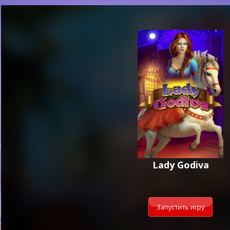
Lady Godiva
Запустить игру