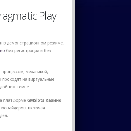
ragmatic Play
н в демонстрационном режиме.
ино
без регистрации и без
 процессом, механикой,
ы проходят на виртуальные
удобном темпе.
На платформе
GMSlots Казино
 провайдеров, включая
дел.