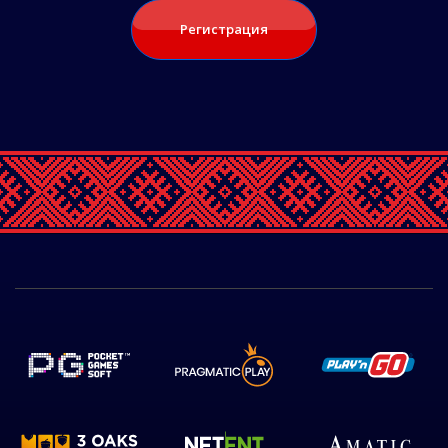
Регистрация