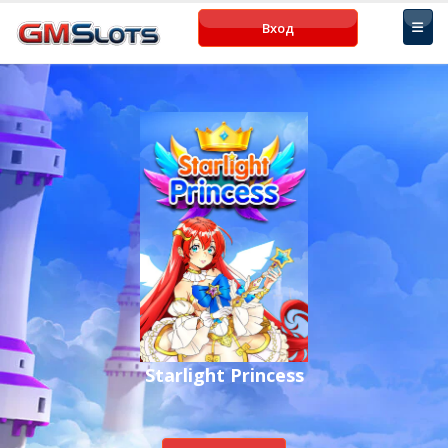
Вход
Starlight Princess