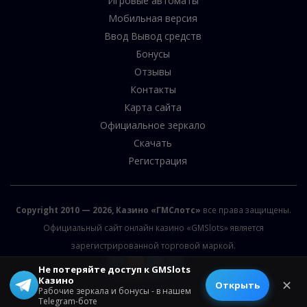
Игровые автоматы
Мобильная версия
Ввод Вывод средств
Бонусы
Отзывы
Контакты
Карта сайта
Официальное зеркало
Скачать
Регистрация
Copyright 2010 — 2026, Казино «ГМСлотс»
все права защищены.
Официальный сайт онлайн казино «GMSlots» является
зарегистрированной торговой маркой.
Не потеряйте доступ к GMSlots
Казино
✕
© 2026 All rights reserved.
Открыть
Рабочие зеркала и бонусы - в нашем
Telegram-боте