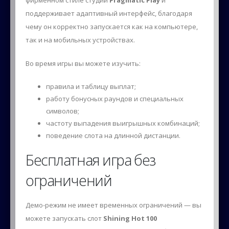
фирменном стиле студии
Pragmatic Play
и
поддерживает адаптивный интерфейс, благодаря
чему он корректно запускается как на компьютере,
так и на мобильных устройствах.
Во время игры вы можете изучить:
правила и таблицу выплат;
работу бонусных раундов и специальных
символов;
частоту выпадения выигрышных комбинаций;
поведение слота на длинной дистанции.
Бесплатная игра без
ограничений
Демо-режим не имеет временных ограничений — вы
можете запускать слот
Shining Hot 100