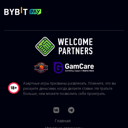
Азартные игры призваны развлекать. Помните, что вы
рискуете деньгами, когда делаете ставки. Не тратьте
больше, чем можете позволить себе проиграть.
Главная