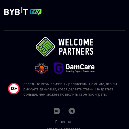
Азартные игры призваны развлекать. Помните, что вы
рискуете деньгами, когда делаете ставки. Не тратьте
больше, чем можете позволить себе проиграть.
Главная