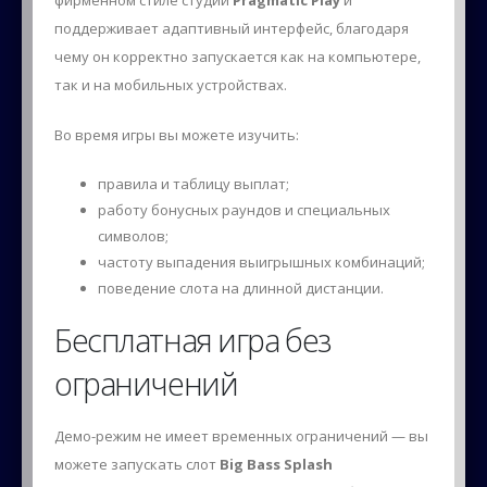
фирменном стиле студии
Pragmatic Play
и
поддерживает адаптивный интерфейс, благодаря
чему он корректно запускается как на компьютере,
так и на мобильных устройствах.
Во время игры вы можете изучить:
правила и таблицу выплат;
работу бонусных раундов и специальных
символов;
частоту выпадения выигрышных комбинаций;
поведение слота на длинной дистанции.
Бесплатная игра без
ограничений
Демо-режим не имеет временных ограничений — вы
можете запускать слот
Big Bass Splash