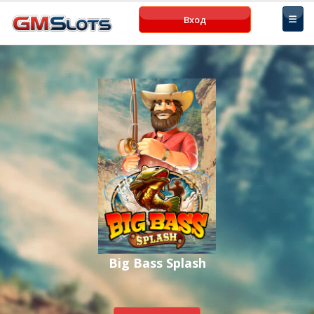
Вход
Big Bass Splash