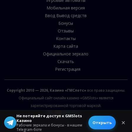
Игровые автоматы
Мобильная версия
Ввод Вывод средств
Бонусы
Отзывы
Контакты
Карта сайта
Официальное зеркало
Скачать
Регистрация
Copyright 2010 — 2026, Казино «ГМСлотс»
все права защищены.
Официальный сайт онлайн казино «GMSlots» является
зарегистрированной торговой маркой.
Не потеряйте доступ к GMSlots
Казино
✕
© 2026 All rights reserved.
Открыть
Рабочие зеркала и бонусы - в нашем
Telegram-боте