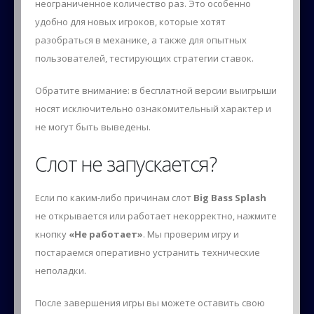
неограниченное количество раз. Это особенно
удобно для новых игроков, которые хотят
разобраться в механике, а также для опытных
пользователей, тестирующих стратегии ставок.
Обратите внимание: в бесплатной версии выигрыши
носят исключительно ознакомительный характер и
не могут быть выведены.
Слот не запускается?
Если по каким-либо причинам слот
Big Bass Splash
не открывается или работает некорректно, нажмите
кнопку
«Не работает»
. Мы проверим игру и
постараемся оперативно устранить технические
неполадки.
После завершения игры вы можете оставить свою