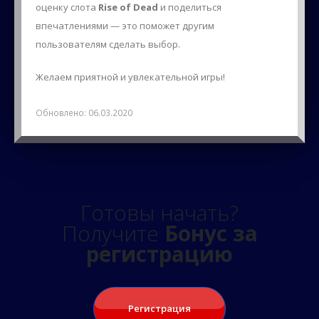
оценку слота
Rise of Dead
и поделиться
впечатлениями — это поможет другим
пользователям сделать выбор.
Желаем приятной и увлекательной игры!
Обновлено:
06.03.2020
Готовы начать?
Получите
Бонус за
регистрацию
Регистрация