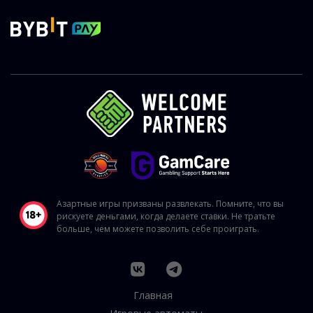
Азартные игры призваны развлекать. Помните, что вы
рискуете деньгами, когда делаете ставки. Не тратьте
больше, чем можете позволить себе проиграть.
Главная