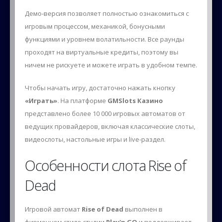
Демо-версия позволяет полностью ознакомиться с
игровым процессом, механикой, бонусными
функциями и уровнем волатильности. Все раунды
проходят на виртуальные кредиты, поэтому вы
ничем не рискуете и можете играть в удобном темпе.
Чтобы начать игру, достаточно нажать кнопку
«Играть»
. На платформе
GMSlots Казино
представлено более 10 000 игровых автоматов от
ведущих провайдеров, включая классические слоты,
видеослоты, настольные игры и live-раздел.
Особенности слота Rise of
Dead
Игровой автомат
Rise of Dead
выполнен в