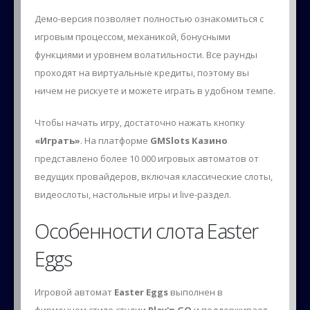
Демо-версия позволяет полностью ознакомиться с
игровым процессом, механикой, бонусными
функциями и уровнем волатильности. Все раунды
проходят на виртуальные кредиты, поэтому вы
ничем не рискуете и можете играть в удобном темпе.
Чтобы начать игру, достаточно нажать кнопку
«Играть»
. На платформе
GMSlots Казино
представлено более 10 000 игровых автоматов от
ведущих провайдеров, включая классические слоты,
видеослоты, настольные игры и live-раздел.
Особенности слота Easter
Eggs
Игровой автомат
Easter Eggs
выполнен в