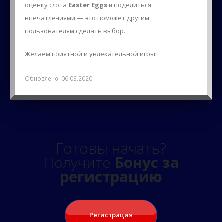
оценку слота
Easter Eggs
и поделиться
впечатлениями — это поможет другим
пользователям сделать выбор.
Желаем приятной и увлекательной игры!
Обновлено:
06.03.2020
Готовы начать?
Получите
Бонус за
регистрацию
Регистрация