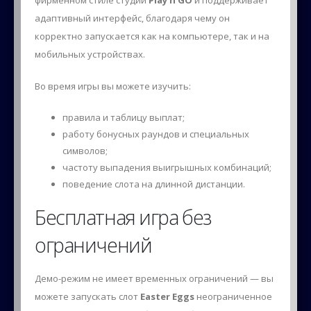
фирменном стиле студии
Play'n GO
и поддерживает
адаптивный интерфейс, благодаря чему он
корректно запускается как на компьютере, так и на
мобильных устройствах.
Во время игры вы можете изучить:
правила и таблицу выплат;
работу бонусных раундов и специальных
символов;
частоту выпадения выигрышных комбинаций;
поведение слота на длинной дистанции.
Бесплатная игра без
ограничений
Демо-режим не имеет временных ограничений — вы
можете запускать слот
Easter Eggs
неограниченное