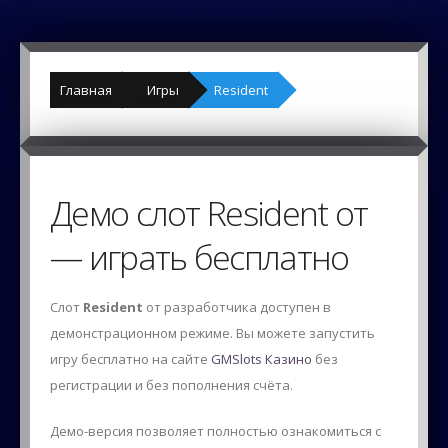
Главная
Игры
Resident
Демо слот Resident от
— играть бесплатно
Слот
Resident
от разработчика
доступен в
демонстрационном режиме. Вы можете запустить
игру бесплатно на сайте
GMSlots Казино
без
регистрации и без пополнения счёта.
Демо-версия позволяет полностью ознакомиться с