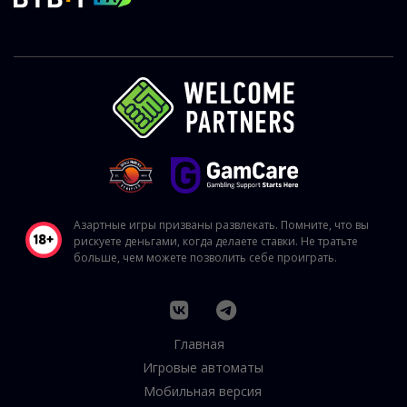
Азартные игры призваны развлекать. Помните, что вы
рискуете деньгами, когда делаете ставки. Не тратьте
больше, чем можете позволить себе проиграть.
Главная
Игровые автоматы
Мобильная версия