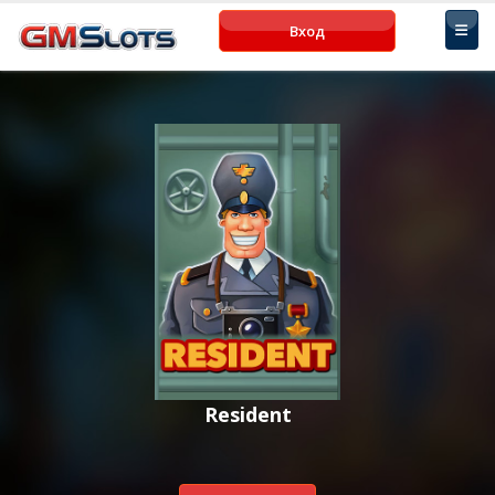
Вход
Resident