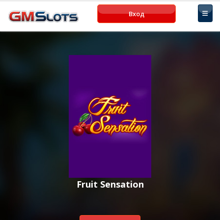
Вход
Fruit Sensation