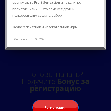
оценку слота
Fruit Sensation
и поделиться
впечатлениями — это поможет другим
пользователям сделать выбор.
Желаем приятной и увлекательной игры!
Обновлено:
06.03.2020
Готовы начать?
Получите
Бонус за
регистрацию
Регистрация