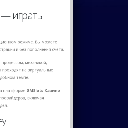
 — играть
ационном режиме. Вы можете
страции и без пополнения счёта.
 процессом, механикой,
ы проходят на виртуальные
удобном темпе.
На платформе
GMSlots Казино
 провайдеров, включая
дел.
ey