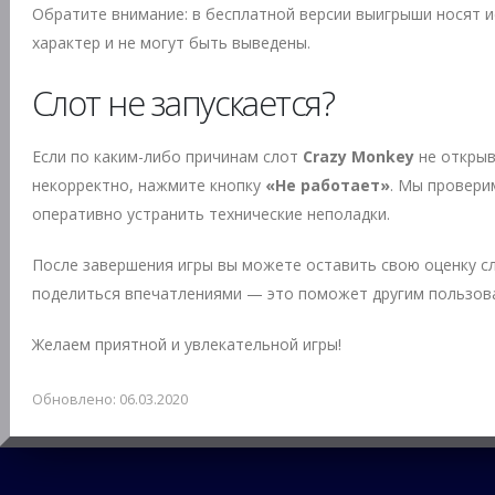
Обратите внимание: в бесплатной версии выигрыши носят 
характер и не могут быть выведены.
Слот не запускается?
Если по каким-либо причинам слот
Crazy Monkey
не открыв
некорректно, нажмите кнопку
«Не работает»
. Мы провери
оперативно устранить технические неполадки.
После завершения игры вы можете оставить свою оценку с
поделиться впечатлениями — это поможет другим пользов
Желаем приятной и увлекательной игры!
Обновлено:
06.03.2020