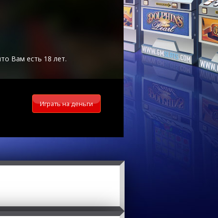
то Вам есть 18 лет.
Играть на деньги