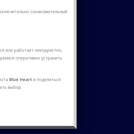
исключительно ознакомительный
ся или работает некорректно,
араемся оперативно устранить
лота
Blue Heart
и поделиться
ать выбор.