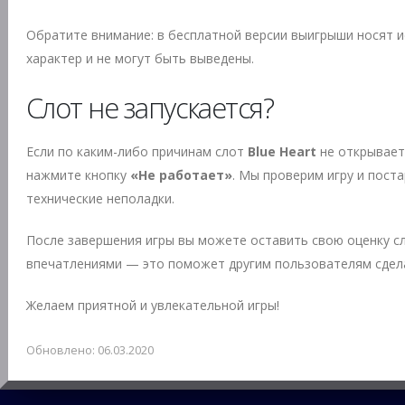
Обратите внимание: в бесплатной версии выигрыши носят 
характер и не могут быть выведены.
Слот не запускается?
Если по каким-либо причинам слот
Blue Heart
не открывает
нажмите кнопку
«Не работает»
. Мы проверим игру и пост
технические неполадки.
После завершения игры вы можете оставить свою оценку с
впечатлениями — это поможет другим пользователям сдел
Желаем приятной и увлекательной игры!
Обновлено:
06.03.2020