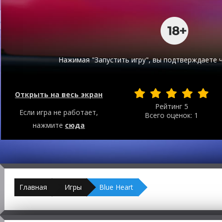
Нажимая "Запустить игру", вы подтверждаете ч
Открыть на весь экран
Рейтинг
5
Если игра не работает,
Всего оценок:
1
нажмите
сюда
Главная
Игры
Blue Heart