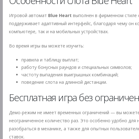
Особенности слота Blue Heart
Игровой автомат
Blue Heart
выполнен в фирменном стиле 
поддерживает адаптивный интерфейс, благодаря чему он ко
компьютере, так и на мобильных устройствах.
Во время игры вы можете изучить:
правила и таблицу выплат;
работу бонусных раундов и специальных символов;
частоту выпадения выигрышных комбинаций;
поведение слота на длинной дистанции.
Бесплатная игра без ограниче
Демо-режим не имеет временных ограничений — вы можете
неограниченное количество раз. Это особенно удобно для 
разобраться в механике, а также для опытных пользовател
ставок.