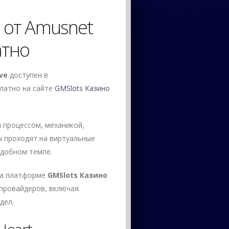
t от Amusnet
атно
ve
доступен в
латно на сайте
GMSlots Казино
 процессом, механикой,
ы проходят на виртуальные
удобном темпе.
На платформе
GMSlots Казино
 провайдеров, включая
дел.