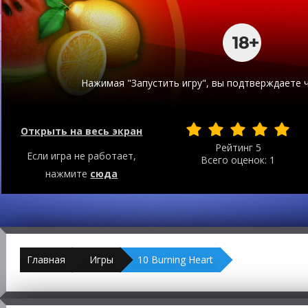
Нажимая "Запустить игру", вы подтверждаете ч
Открыть на весь экран
Рейтинг
5
Если игра не работает,
Всего оценок:
1
нажмите
сюда
Главная
Игры
10 Burning Heart