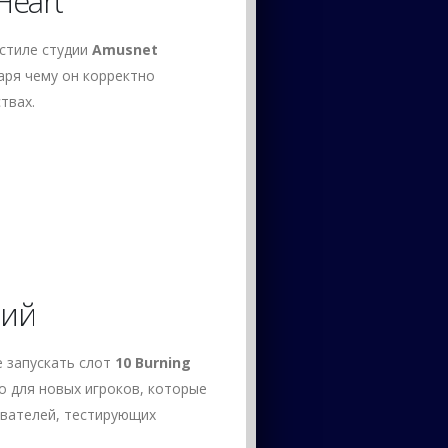
Heart
стиле студии
Amusnet
аря чему он корректно
твах.
ний
 запускать слот
10 Burning
о для новых игроков, которые
ователей, тестирующих