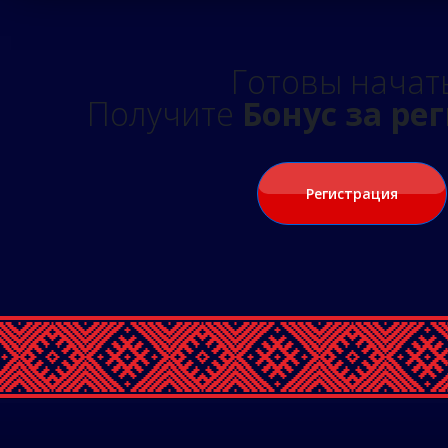
Готовы начат
Получите
Бонус за ре
Регистрация