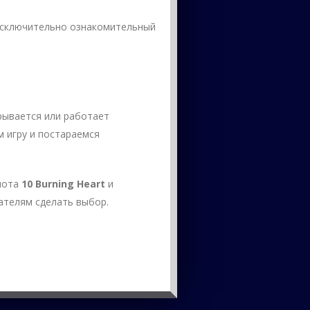
исключительно ознакомительный
рывается или работает
м игру и постараемся
лота
10 Burning Heart
и
ателям сделать выбор.