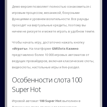
Демо-версия позволяет полностью ознакомиться с
игровым процессом, механикой, бонусными
функциями и уровнем волатильности. Все раунды
проходят на виртуальные кредиты, поэтому вы
ничем не рискуете и можете играть в удобном темпе.
Чтобы начать игру, достаточно нажать кнопку
«Играть»
. На платформе
GMSlots Казино
представлено более 10 000 игровых автоматов от
ведущих провайдеров, включая классические слоты,
видеослоты, настольные игры и live-раздел.
Особенности слота 100
Super Hot
Игровой автомат
100 Super Hot
выполнен в