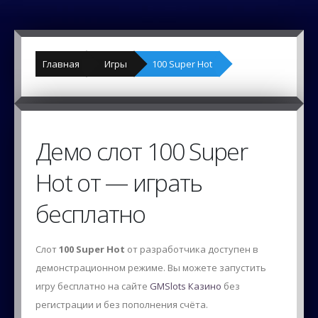
Главная
Игры
100 Super Hot
Демо слот 100 Super
Hot от — играть
бесплатно
Слот
100 Super Hot
от разработчика
доступен в
демонстрационном режиме. Вы можете запустить
игру бесплатно на сайте
GMSlots Казино
без
регистрации и без пополнения счёта.