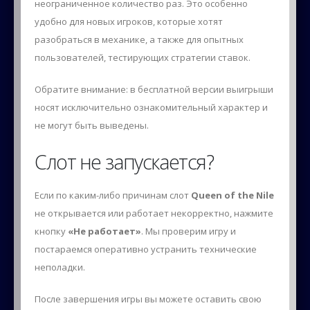
неограниченное количество раз. Это особенно
удобно для новых игроков, которые хотят
разобраться в механике, а также для опытных
пользователей, тестирующих стратегии ставок.
Обратите внимание: в бесплатной версии выигрыши
носят исключительно ознакомительный характер и
не могут быть выведены.
Слот не запускается?
Если по каким-либо причинам слот
Queen of the Nile
не открывается или работает некорректно, нажмите
кнопку
«Не работает»
. Мы проверим игру и
постараемся оперативно устранить технические
неполадки.
После завершения игры вы можете оставить свою