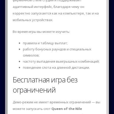
фирменном стиле студии
и поддерживает
адаптивный интерфейс, благодаря чему он
корректно запускается как на компьютере, так и на
мобильных устройствах.
Во время игры вы можете изучить:
правила и таблицу выплат;
работу бонусных раундов и специальных
символов;
частоту выпадения выигрышных комбинаций;
поведение слота на длинной дистанции.
Бесплатная игра без
ограничений
Демо-режим не имеет временных ограничений — вы
можете запускать слот
Queen of the Nile