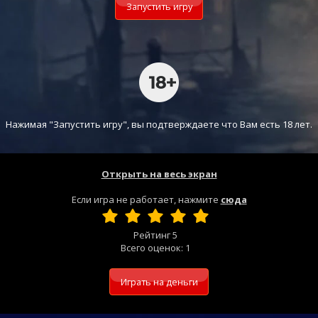
Запустить игру
Нажимая "Запустить игру", вы подтверждаете что Вам есть 18 лет.
Открыть на весь экран
Если игра не работает, нажмите
сюда
Рейтинг
5
Всего оценок:
1
Играть на деньги