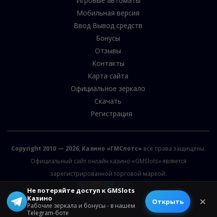
Игровые автоматы
Мобильная версия
Ввод Вывод средств
Бонусы
Отзывы
Контакты
Карта сайта
Официальное зеркало
Скачать
Регистрация
Copyright 2010 — 2026, Казино «ГМСлотс»
все права защищены.
Официальный сайт онлайн казино «GMSlots» является
зарегистрированной торговой маркой.
Не потеряйте доступ к GMSlots
Казино
✕
© 2026 All rights reserved.
Открыть
Рабочие зеркала и бонусы - в нашем
Telegram-боте