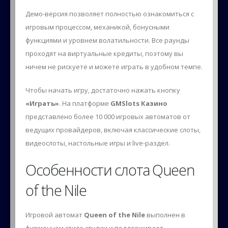
Демо-версия позволяет полностью ознакомиться с
игровым процессом, механикой, бонусными
функциями и уровнем волатильности. Все раунды
проходят на виртуальные кредиты, поэтому вы
ничем не рискуете и можете играть в удобном темпе.
Чтобы начать игру, достаточно нажать кнопку
«Играть»
. На платформе
GMSlots Казино
представлено более 10 000 игровых автоматов от
ведущих провайдеров, включая классические слоты,
видеослоты, настольные игры и live-раздел.
Особенности слота Queen
of the Nile
Игровой автомат
Queen of the Nile
выполнен в