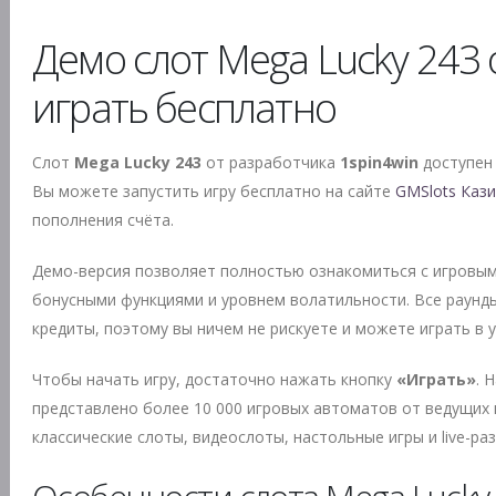
Демо слот Mega Lucky 243 
играть бесплатно
Слот
Mega Lucky 243
от разработчика
1spin4win
доступен
Вы можете запустить игру бесплатно на сайте
GMSlots Каз
пополнения счёта.
Демо-версия позволяет полностью ознакомиться с игровым
бонусными функциями и уровнем волатильности. Все раунд
кредиты, поэтому вы ничем не рискуете и можете играть в 
Чтобы начать игру, достаточно нажать кнопку
«Играть»
. 
представлено более 10 000 игровых автоматов от ведущих
классические слоты, видеослоты, настольные игры и live-раз