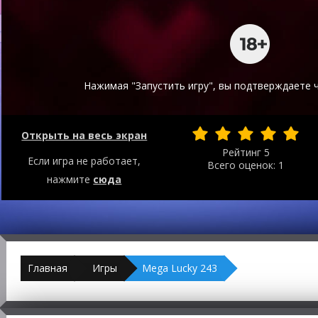
Нажимая "Запустить игру", вы подтверждаете ч
Открыть на весь экран
Рейтинг
5
Если игра не работает,
Всего оценок:
1
нажмите
сюда
Главная
Игры
Mega Lucky 243