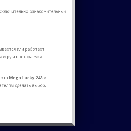
исключительно ознакомительный
ывается или работает
м игру и постараемся
лота
Mega Lucky 243
и
ателям сделать выбор.