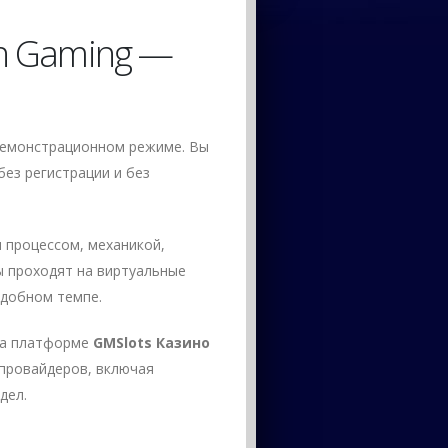
sh Gaming —
демонстрационном режиме. Вы
без регистрации и без
 процессом, механикой,
ы проходят на виртуальные
удобном темпе.
На платформе
GMSlots Казино
 провайдеров, включая
дел.