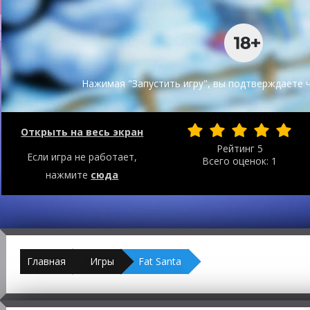
Нажимая "Запустить игру", вы подтверждаете ч
Открыть на весь экран
Рейтинг
5
Если игра не работает,
Всего оценок:
1
нажмите
сюда
Главная
Игры
Fat Santa