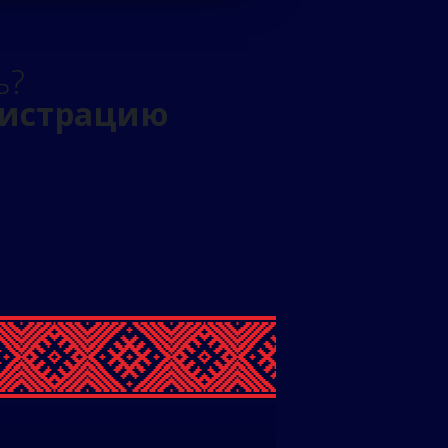
ь?
гистрацию