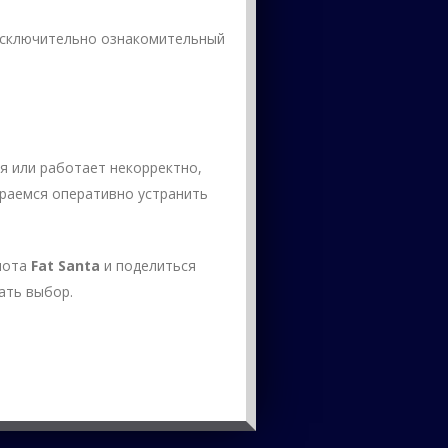
исключительно ознакомительный
я или работает некорректно,
араемся оперативно устранить
лота
Fat Santa
и поделиться
ать выбор.