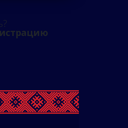
ь?
гистрацию