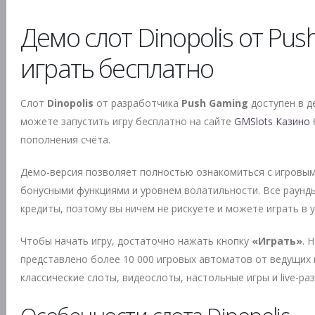
Демо слот Dinopolis от Pu
играть бесплатно
Слот
Dinopolis
от разработчика
Push Gaming
доступен в 
можете запустить игру бесплатно на сайте
GMSlots Казино
пополнения счёта.
Демо-версия позволяет полностью ознакомиться с игровым
бонусными функциями и уровнем волатильности. Все раунд
кредиты, поэтому вы ничем не рискуете и можете играть в 
Чтобы начать игру, достаточно нажать кнопку
«Играть»
. 
представлено более 10 000 игровых автоматов от ведущих
классические слоты, видеослоты, настольные игры и live-раз