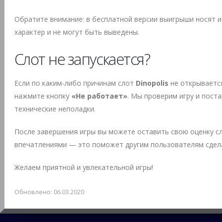
Обратите внимание: в бесплатной версии выигрыши носят 
характер и не могут быть выведены.
Слот не запускается?
Если по каким-либо причинам слот
Dinopolis
не открывается
нажмите кнопку
«Не работает»
. Мы проверим игру и пост
технические неполадки.
После завершения игры вы можете оставить свою оценку с
впечатлениями — это поможет другим пользователям сдел
Желаем приятной и увлекательной игры!
Обновлено:
06.03.2020