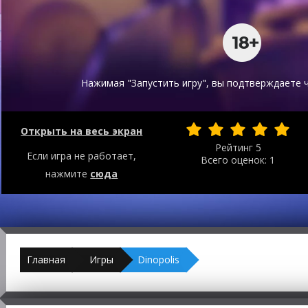
Нажимая "Запустить игру", вы подтверждаете ч
Открыть на весь экран
Рейтинг
5
Если игра не работает,
Всего оценок:
1
нажмите
сюда
Главная
Игры
Dinopolis