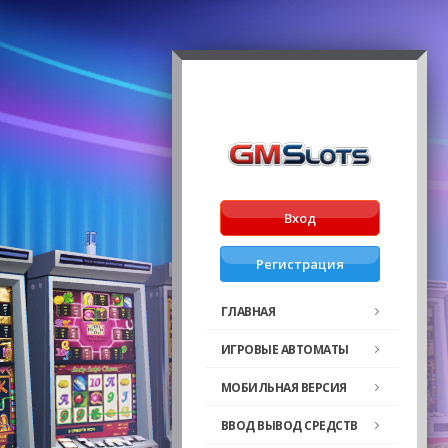
Вход
Регистрация
ГЛАВНАЯ
ИГРОВЫЕ АВТОМАТЫ
МОБИЛЬНАЯ ВЕРСИЯ
ВВОД ВЫВОД СРЕДСТВ