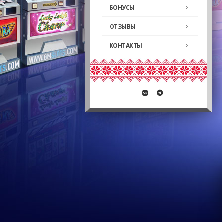
БОНУСЫ
ОТЗЫВЫ
КОНТАКТЫ