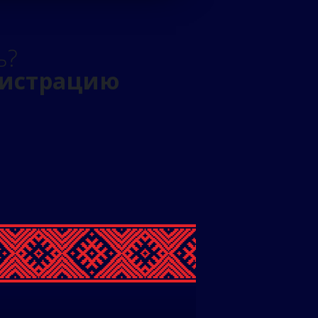
ь?
гистрацию