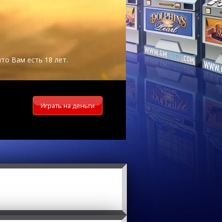
то Вам есть 18 лет.
Играть на деньги