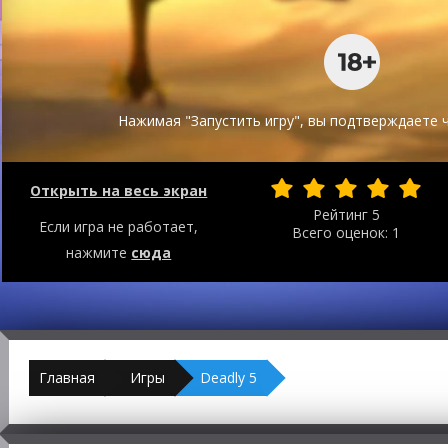
Нажимая "Запустить игру", вы подтверждаете ч
Открыть на весь экран
Рейтинг
5
Если игра не работает,
Всего оценок:
1
нажмите
сюда
Главная
Игры
Deadly 5