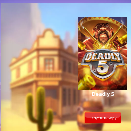
Deadly 5
Запустить игру