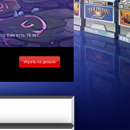
то Вам есть 18 лет.
Играть на деньги