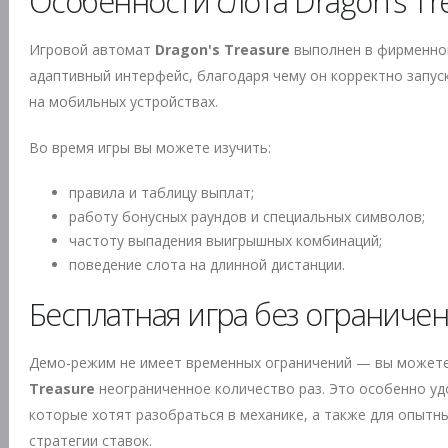
Особенности слота Dragon's Tr
Игровой автомат
Dragon's Treasure
выполнен в фирменно
адаптивный интерфейс, благодаря чему он корректно запуск
на мобильных устройствах.
Во время игры вы можете изучить:
правила и таблицу выплат;
работу бонусных раундов и специальных символов;
частоту выпадения выигрышных комбинаций;
поведение слота на длинной дистанции.
Бесплатная игра без ограниче
Демо-режим не имеет временных ограничений — вы можете
Treasure
неограниченное количество раз. Это особенно уд
которые хотят разобраться в механике, а также для опытн
стратегии ставок.