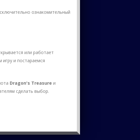
исключительно ознакомительный
ткрывается или работает
м игру и постараемся
лота
Dragon's Treasure
и
ателям сделать выбор.