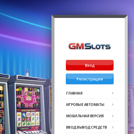
Вход
Регистрация
ГЛАВНАЯ
ИГРОВЫЕ АВТОМАТЫ
МОБИЛЬНАЯ ВЕРСИЯ
ВВОД ВЫВОД СРЕДСТВ