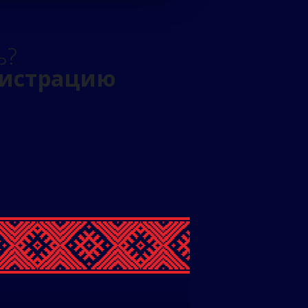
ь?
гистрацию