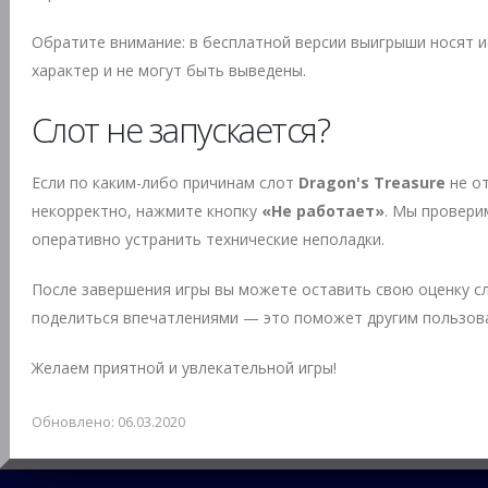
Обратите внимание: в бесплатной версии выигрыши носят 
характер и не могут быть выведены.
Слот не запускается?
Если по каким-либо причинам слот
Dragon's Treasure
не о
некорректно, нажмите кнопку
«Не работает»
. Мы провери
оперативно устранить технические неполадки.
После завершения игры вы можете оставить свою оценку с
поделиться впечатлениями — это поможет другим пользов
Желаем приятной и увлекательной игры!
Обновлено:
06.03.2020