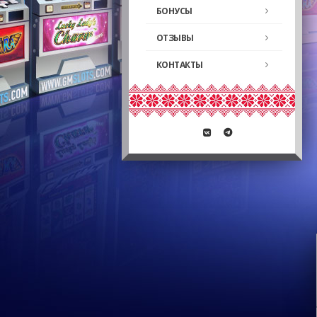
БОНУСЫ
ОТЗЫВЫ
КОНТАКТЫ