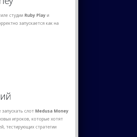
ney
иле студии
Ruby Play
и
рректно запускается как на
ний
 запускать слот
Medusa Money
новых игроков, которые хотят
ей, тестирующих стратегии