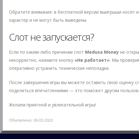
Обратите внимание: в бесплатной версии выигрыши носят 
характер и не могут быть выведены.
Слот не запускается?
Если по каким-либо причинам слот
Medusa Money
не откры
некорректно, нажмите кнопку
«Не работает»
. Мы провери
оперативно устранить технические неполадки.
После завершения игры вы можете оставить свою оценку с
поделиться впечатлениями — это поможет другим пользов
Желаем приятной и увлекательной игры!
Обновлено:
06.03.2020