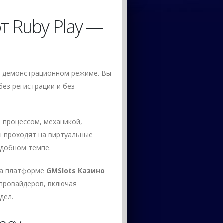
т Ruby Play —
в демонстрационном режиме. Вы
без регистрации и без
 процессом, механикой,
ы проходят на виртуальные
удобном темпе.
На платформе
GMSlots Казино
 провайдеров, включая
дел.