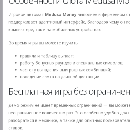
Особенности слота Medusa Mo
Игровой автомат
Medusa Money
выполнен в фирменном ст
поддерживает адаптивный интерфейс, благодаря чему он ко
компьютере, так и на мобильных устройствах.
Во время игры вы можете изучить:
правила и таблицу выплат;
работу бонусных раундов и специальных символов;
частоту выпадения выигрышных комбинаций;
поведение слота на длинной дистанции.
Бесплатная игра без ограниче
Демо-режим не имеет временных ограничений — вы можете
неограниченное количество раз. Это особенно удобно для 
разобраться в механике, а также для опытных пользовател
ставок.