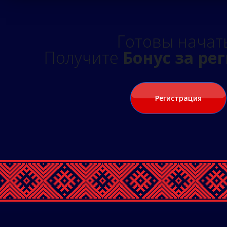
Готовы начат
Получите
Бонус за ре
Регистрация