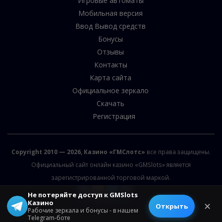
Игровые автоматы
Мобильная версия
Ввод Вывод средств
Бонусы
Отзывы
Контакты
Карта сайта
Официальное зеркало
Скачать
Регистрация
Copyright 2010 — 2026, Казино «ГМСлотс»
все права защищены.
Официальный сайт онлайн казино «GMSlots» является
зарегистрированной торговой маркой.
Не потеряйте доступ к GMSlots
Казино
✕
© 2026 All rights reserved.
Открыть
Рабочие зеркала и бонусы - в нашем
Telegram-боте