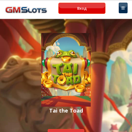
Вход
Tai the Toad