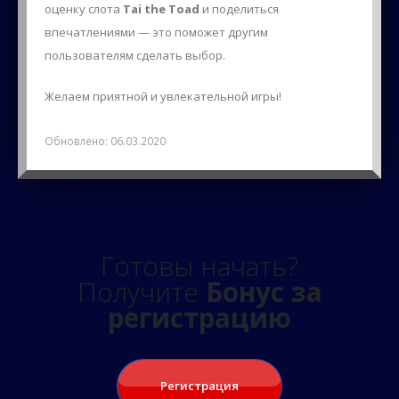
оценку слота
Tai the Toad
и поделиться
впечатлениями — это поможет другим
пользователям сделать выбор.
Желаем приятной и увлекательной игры!
Обновлено:
06.03.2020
Готовы начать?
Получите
Бонус за
регистрацию
Регистрация