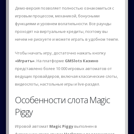
Демо-версия позволяет полностью ознакомиться с
игровым процессом, механикой, бонусными
функциями и уровнем волатильности. Все раунды
проходят на виртуальные кредиты, поэтому вы
ничем не рискуете и можете играть в удобном темпе.
Чтобы начать игру, достаточно нажать кнопку
«Играть»
. На платформе
GMSlots Казино
представлено более 10 000 игровых автоматов от
ведущих провайдеров, включая классические слоты,
видеослоты, настольные игры и live-раздел.
Особенности слота Magic
Piggy
Игровой автомат
Magic Piggy
выполнен в