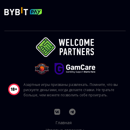
Азартные игры призваны развлекать. Помните, что вы
рискуете деньгами, когда делаете ставки. Не тратьте
больше, чем можете позволить себе проиграть.
Главная