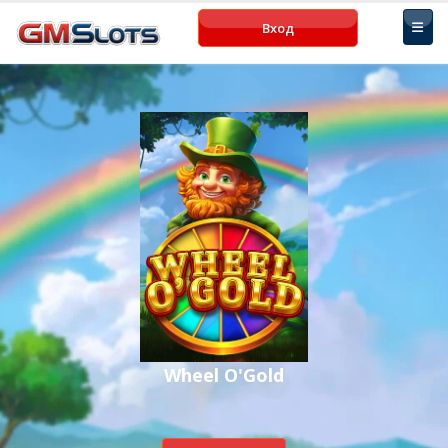
Вход
Wheel O'Gold