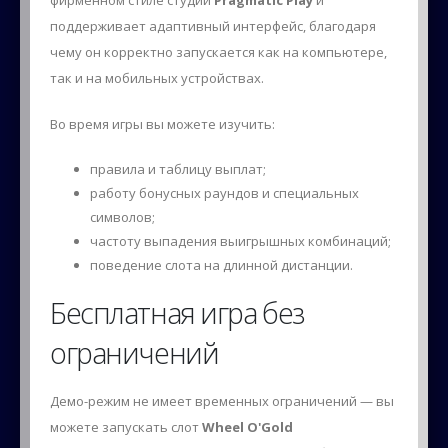
фирменном стиле студии
Pragmatic Play
и
поддерживает адаптивный интерфейс, благодаря
чему он корректно запускается как на компьютере,
так и на мобильных устройствах.
Во время игры вы можете изучить:
правила и таблицу выплат;
работу бонусных раундов и специальных
символов;
частоту выпадения выигрышных комбинаций;
поведение слота на длинной дистанции.
Бесплатная игра без
ограничений
Демо-режим не имеет временных ограничений — вы
можете запускать слот
Wheel O'Gold