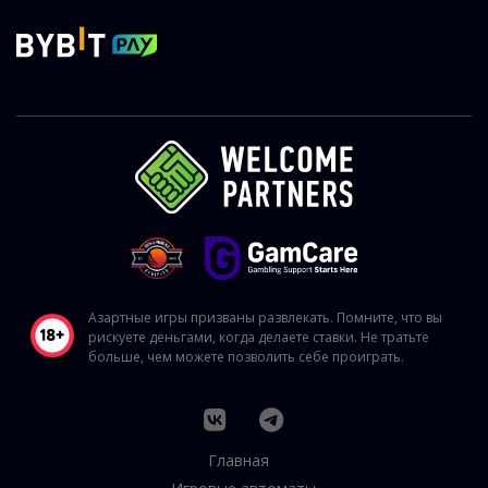
Азартные игры призваны развлекать. Помните, что вы
рискуете деньгами, когда делаете ставки. Не тратьте
больше, чем можете позволить себе проиграть.
Главная