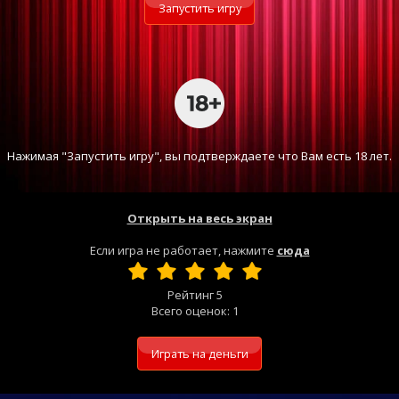
Запустить игру
Нажимая "Запустить игру", вы подтверждаете что Вам есть 18 лет.
Открыть на весь экран
Если игра не работает, нажмите
сюда
Рейтинг
5
Всего оценок:
1
Играть на деньги