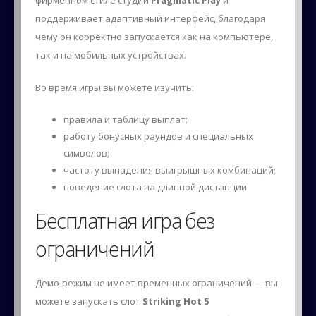
фирменном стиле студии
Pragmatic Play
и
поддерживает адаптивный интерфейс, благодаря
чему он корректно запускается как на компьютере,
так и на мобильных устройствах.
Во время игры вы можете изучить:
правила и таблицу выплат;
работу бонусных раундов и специальных
символов;
частоту выпадения выигрышных комбинаций;
поведение слота на длинной дистанции.
Бесплатная игра без
ограничений
Демо-режим не имеет временных ограничений — вы
можете запускать слот
Striking Hot 5