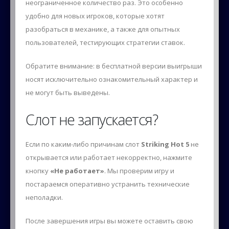
неограниченное количество раз. Это особенно
удобно для новых игроков, которые хотят
разобраться в механике, а также для опытных
пользователей, тестирующих стратегии ставок.
Обратите внимание: в бесплатной версии выигрыши
носят исключительно ознакомительный характер и
не могут быть выведены.
Слот не запускается?
Если по каким-либо причинам слот
Striking Hot 5
не
открывается или работает некорректно, нажмите
кнопку
«Не работает»
. Мы проверим игру и
постараемся оперативно устранить технические
неполадки.
После завершения игры вы можете оставить свою