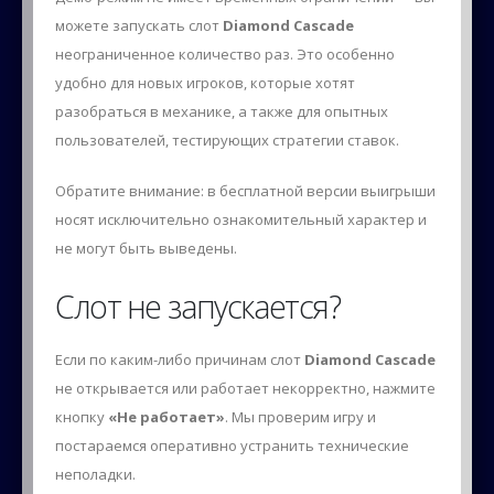
можете запускать слот
Diamond Cascade
неограниченное количество раз. Это особенно
удобно для новых игроков, которые хотят
разобраться в механике, а также для опытных
пользователей, тестирующих стратегии ставок.
Обратите внимание: в бесплатной версии выигрыши
носят исключительно ознакомительный характер и
не могут быть выведены.
Слот не запускается?
Если по каким-либо причинам слот
Diamond Cascade
не открывается или работает некорректно, нажмите
кнопку
«Не работает»
. Мы проверим игру и
постараемся оперативно устранить технические
неполадки.