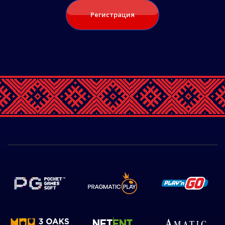
Регистрация