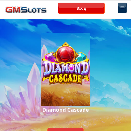
Вход
Diamond Cascade