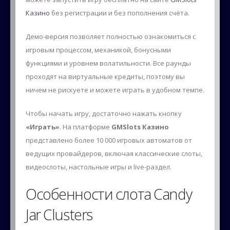
Казино
без регистрации и без пополнения счёта.
Демо-версия позволяет полностью ознакомиться с
игровым процессом, механикой, бонусными
функциями и уровнем волатильности. Все раунды
проходят на виртуальные кредиты, поэтому вы
ничем не рискуете и можете играть в удобном темпе.
Чтобы начать игру, достаточно нажать кнопку
«Играть»
. На платформе
GMSlots Казино
представлено более 10 000 игровых автоматов от
ведущих провайдеров, включая классические слоты,
видеослоты, настольные игры и live-раздел.
Особенности слота Candy
Jar Clusters