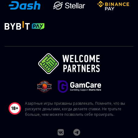
Азартные игры призваны развлекать. Помните, что вы
рискуете деньгами, когда делаете ставки. Не тратьте
больше, чем можете позволить себе проиграть.