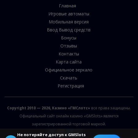
Главная
Игровые автоматы
Мобильная версия
Ввод Вывод средств
Бонусы
Отзывы
Контакты
Карта сайта
Официальное зеркало
Скачать
Регистрация
Copyright 2010 — 2026, Казино «ГМСлотс»
все права защищены.
Официальный сайт онлайн казино «GMSlots» является
зарегистрированной торговой маркой.
Не потеряйте доступ к GMSlots