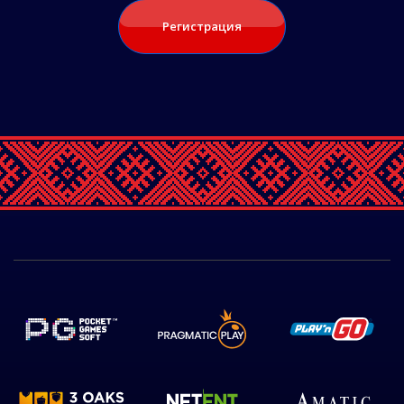
Регистрация