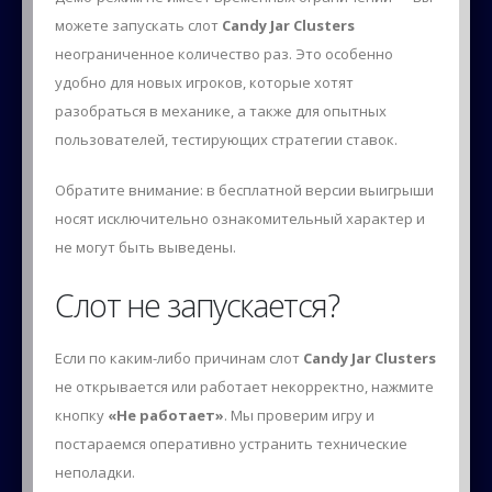
можете запускать слот
Candy Jar Clusters
неограниченное количество раз. Это особенно
удобно для новых игроков, которые хотят
разобраться в механике, а также для опытных
пользователей, тестирующих стратегии ставок.
Обратите внимание: в бесплатной версии выигрыши
носят исключительно ознакомительный характер и
не могут быть выведены.
Слот не запускается?
Если по каким-либо причинам слот
Candy Jar Clusters
не открывается или работает некорректно, нажмите
кнопку
«Не работает»
. Мы проверим игру и
постараемся оперативно устранить технические
неполадки.