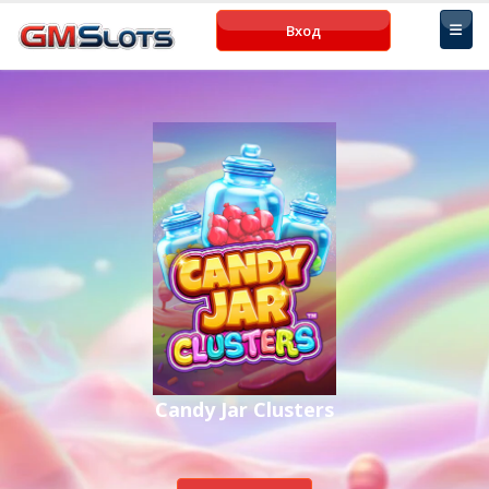
Вход
Candy Jar Clusters