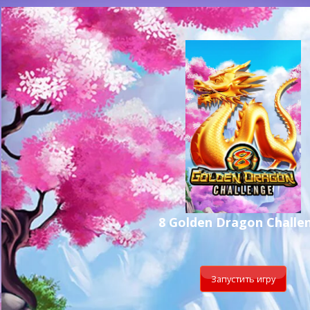
8 Golden Dragon Challe
Запустить игру