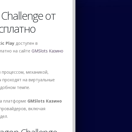
Challenge от
есплатно
ic Play
доступен в
латно на сайте
GMSlots Казино
 процессом, механикой,
ы проходят на виртуальные
удобном темпе.
На платформе
GMSlots Казино
 провайдеров, включая
дел.