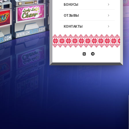
БОНУСЫ
ОТЗЫВЫ
КОНТАКТЫ