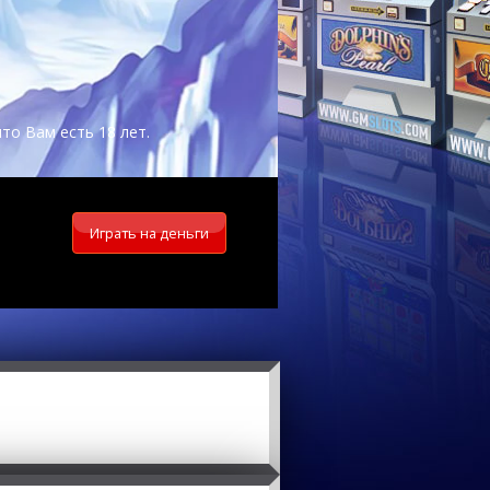
то Вам есть 18 лет.
Играть на деньги