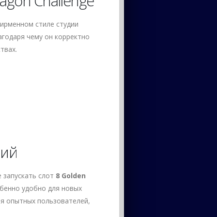
agon Challenge
ирменном стиле студии
годаря чему он корректно
твах.
ний
 запускать слот
8 Golden
обенно удобно для новых
ля опытных пользователей,