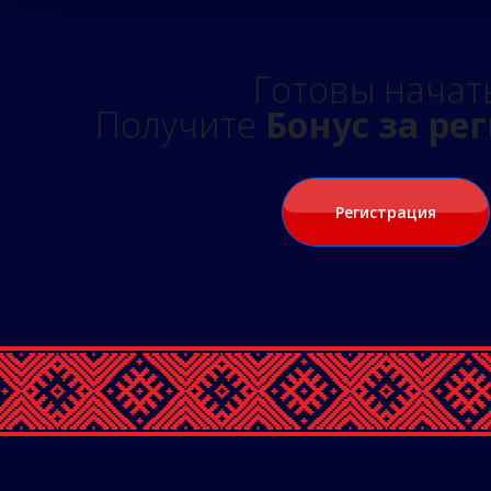
Готовы начат
Получите
Бонус за ре
Регистрация