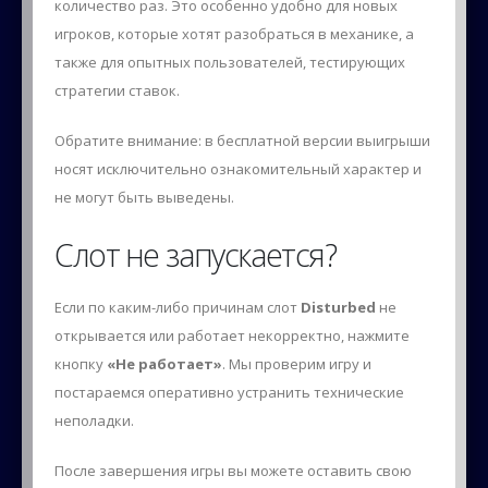
количество раз. Это особенно удобно для новых
игроков, которые хотят разобраться в механике, а
также для опытных пользователей, тестирующих
стратегии ставок.
Обратите внимание: в бесплатной версии выигрыши
носят исключительно ознакомительный характер и
не могут быть выведены.
Слот не запускается?
Если по каким-либо причинам слот
Disturbed
не
открывается или работает некорректно, нажмите
кнопку
«Не работает»
. Мы проверим игру и
постараемся оперативно устранить технические
неполадки.
После завершения игры вы можете оставить свою