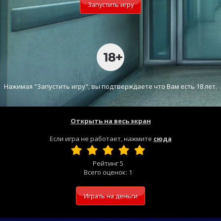
Запустить игру
Нажимая "Запустить игру", вы подтверждаете что Вам есть 18 лет.
Открыть на весь экран
Если игра не работает, нажмите
сюда
Рейтинг
5
Всего оценок:
1
Играть на деньги