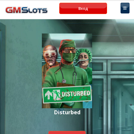
Вход
Disturbed