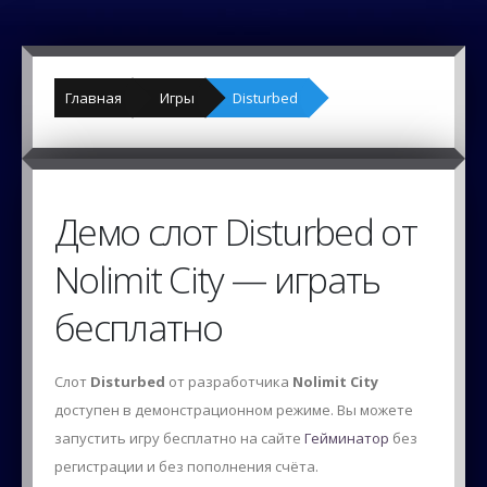
Главная
Игры
Disturbed
Демо слот Disturbed от
Nolimit City — играть
бесплатно
Слот
Disturbed
от разработчика
Nolimit City
доступен в демонстрационном режиме. Вы можете
запустить игру бесплатно на сайте
Гейминатор
без
регистрации и без пополнения счёта.