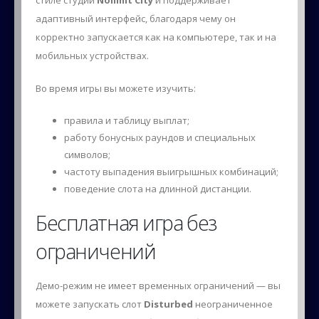
стиле студии
Nolimit City
и поддерживает
адаптивный интерфейс, благодаря чему он
корректно запускается как на компьютере, так и на
мобильных устройствах.
Во время игры вы можете изучить:
правила и таблицу выплат;
работу бонусных раундов и специальных
символов;
частоту выпадения выигрышных комбинаций;
поведение слота на длинной дистанции.
Бесплатная игра без
ограничений
Демо-режим не имеет временных ограничений — вы
можете запускать слот
Disturbed
неограниченное