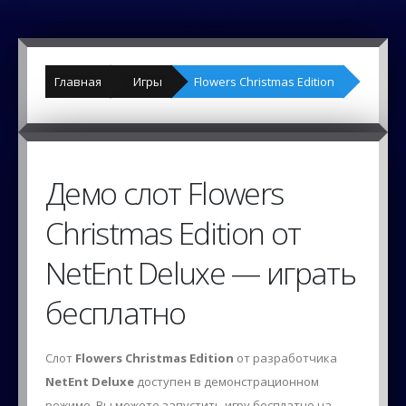
Главная
Игры
Flowers Christmas Edition
Демо слот Flowers
Christmas Edition от
NetEnt Deluxe — играть
бесплатно
Слот
Flowers Christmas Edition
от разработчика
NetEnt Deluxe
доступен в демонстрационном
режиме. Вы можете запустить игру бесплатно на