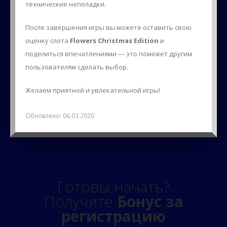
технические неполадки.
После завершения игры вы можете оставить свою
оценку слота
Flowers Christmas Edition
и
поделиться впечатлениями — это поможет другим
пользователям сделать выбор.
Желаем приятной и увлекательной игры!
Обновлено:
06.03.2020
Готовы начать?
Получите
Бонус за
регистрацию