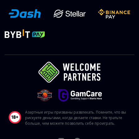
Азартные игры призваны развлекать. Помните, что вы
рискуете деньгами, когда делаете ставки. Не тратьте
больше, чем можете позволить себе проиграть.