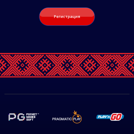
Регистрация