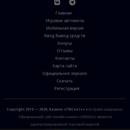
Главная
Игровые автоматы
Мобильная версия
Ввод Вывод средств
Бонусы
Отзывы
Контакты
Карта сайта
Официальное зеркало
Скачать
Регистрация
Copyright 2010 — 2026, Казино «ГМСлотс»
все права защищены.
Официальный сайт онлайн казино «GMSlots» является
зарегистрированной торговой маркой.