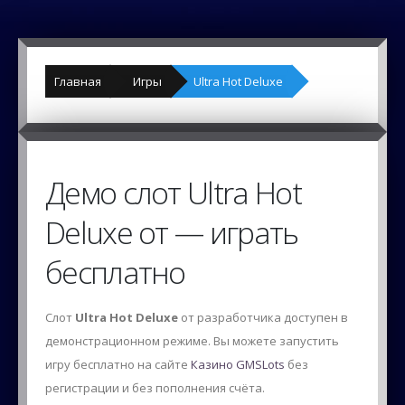
Главная
Игры
Ultra Hot Deluxe
Демо слот Ultra Hot
Deluxe от — играть
бесплатно
Слот
Ultra Hot Deluxe
от разработчика
доступен в
демонстрационном режиме. Вы можете запустить
игру бесплатно на сайте
Казино GMSLots
без
регистрации и без пополнения счёта.