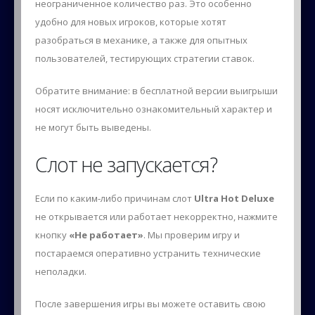
неограниченное количество раз. Это особенно
удобно для новых игроков, которые хотят
разобраться в механике, а также для опытных
пользователей, тестирующих стратегии ставок.
Обратите внимание: в бесплатной версии выигрыши
носят исключительно ознакомительный характер и
не могут быть выведены.
Слот не запускается?
Если по каким-либо причинам слот
Ultra Hot Deluxe
не открывается или работает некорректно, нажмите
кнопку
«Не работает»
. Мы проверим игру и
постараемся оперативно устранить технические
неполадки.
После завершения игры вы можете оставить свою