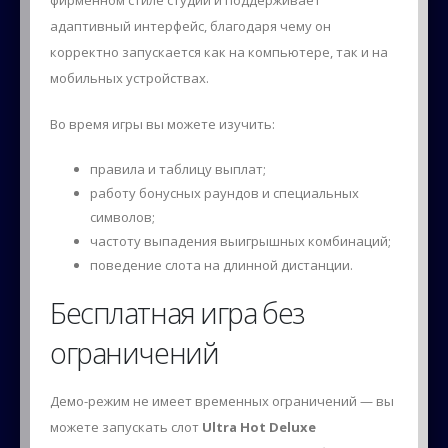
фирменном стиле студии
и поддерживает
адаптивный интерфейс, благодаря чему он
корректно запускается как на компьютере, так и на
мобильных устройствах.
Во время игры вы можете изучить:
правила и таблицу выплат;
работу бонусных раундов и специальных
символов;
частоту выпадения выигрышных комбинаций;
поведение слота на длинной дистанции.
Бесплатная игра без
ограничений
Демо-режим не имеет временных ограничений — вы
можете запускать слот
Ultra Hot Deluxe