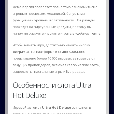
Демо-версия позволяет полностью ознакомиться с
игровым процессом, механикой, бонусными
функциями и уровнем волатильности. Все раунды
проходят на виртуальные кредиты, поэтому вы
ничем не рискуете и можете играть в удобном темпе.
Чтобы начать игру, достаточно нажать кнопку
«Играть»
. На платформе
Казино GMSLots
представлено более 10 000 игровых автоматов от
ведущих провайдеров, включая классические слоты,
видеослоты, настольные игры и live-раздел.
Особенности слота Ultra
Hot Deluxe
Игровой автомат
Ultra Hot Deluxe
выполнен в