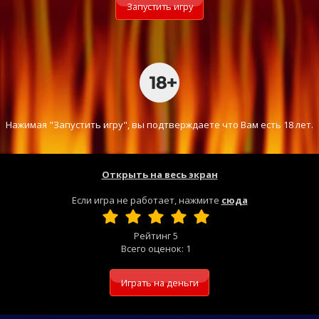
Запустить игру
Нажимая "Запустить игру", вы подтверждаете что Вам есть 18 лет.
Открыть на весь экран
Если игра не работает, нажмите
сюда
Рейтинг
5
Всего оценок:
1
Играть на деньги